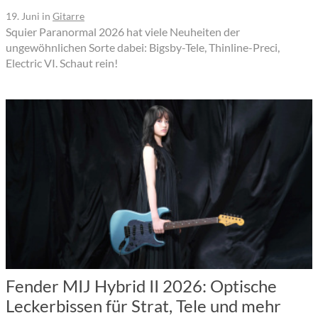
19. Juni
in
Gitarre
Squier Paranormal 2026 hat viele Neuheiten der
ungewöhnlichen Sorte dabei: Bigsby-Tele, Thinline-Preci,
Electric VI. Schaut rein!
Fender MIJ Hybrid II 2026: Optische
Leckerbissen für Strat, Tele und mehr