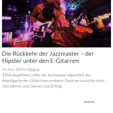
Die Rückkehr der Jazzmaster – der
Hipster unter den E-Gitarren
21. Nov. 2024
in
Gitarre
1958 eingeführt sollte die Jazzmaster eigentlich die
Avantgarde der Gitarristen erobern. Doch es brauchte noch
Jahrzehnte und Genres zum Erfolg.
ANZEIGE