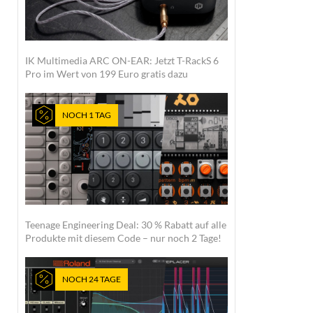
IK Multimedia ARC ON-EAR: Jetzt T-RackS 6
Pro im Wert von 199 Euro gratis dazu
NOCH 1 TAG
Teenage Engineering Deal: 30 % Rabatt auf alle
Produkte mit diesem Code – nur noch 2 Tage!
NOCH 24 TAGE