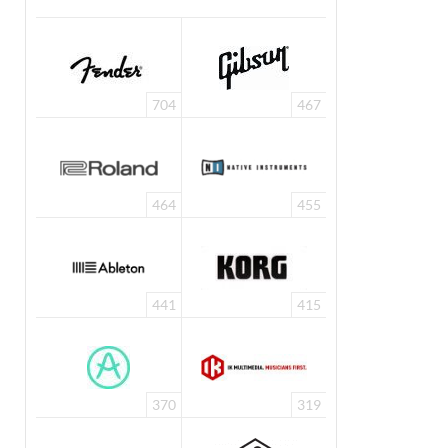
704
467
464
455
441
415
370
319