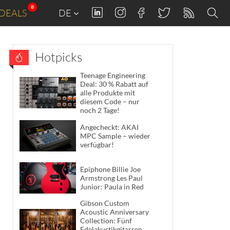
8
DEALS
DE
Hotpicks
Teenage Engineering
Deal: 30 % Rabatt auf
alle Produkte mit
diesem Code – nur
noch 2 Tage!
Angecheckt: AKAI
MPC Sample – wieder
verfügbar!
Epiphone Billie Joe
Armstrong Les Paul
Junior: Paula in Red
Gibson Custom
Acoustic Anniversary
Collection: Fünf
Edelakustikgitarren