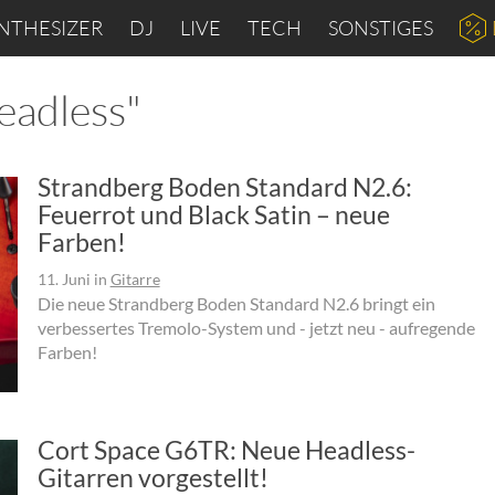
NTHESIZER
DJ
LIVE
TECH
SONSTIGES
eadless"
Strandberg Boden Standard N2.6:
Feuerrot und Black Satin – neue
Farben!
11. Juni
in
Gitarre
Die neue Strandberg Boden Standard N2.6 bringt ein
verbessertes Tremolo-System und - jetzt neu - aufregende
Farben!
Cort Space G6TR: Neue Headless-
Gitarren vorgestellt!