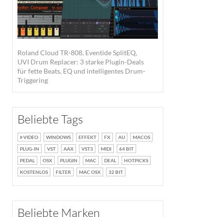
Roland Cloud TR-808, Eventide SplitEQ,
UVI Drum Replacer: 3 starke Plugin-Deals
für fette Beats, EQ und intelligentes Drum-
Triggering
Beliebte Tags
VIDEO
WINDOWS
EFFEKT
FX
AU
MACOS
PLUG-IN
VST
AAX
VST3
MIDI
64 BIT
PEDAL
OSX
PLUGIN
MAC
DEAL
HOTPICKS
KOSTENLOS
FILTER
MAC OSX
32 BIT
Beliebte Marken