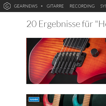
GEARNEWS
GITARRE
RECORDING
SY
20 Ergebnisse für "H
NAMM