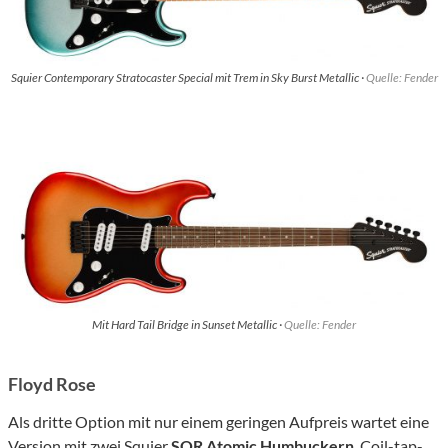
Squier Contemporary Stratocaster Special mit Trem in Sky Burst Metallic ·
Quelle: Fender
Mit Hard Tail Bridge in Sunset Metallic ·
Quelle: Fender
Floyd Rose
Als dritte Option mit nur einem geringen Aufpreis wartet eine
Version mit zwei Squier
SQR Atomic Humbuckern
, Coil-tap-