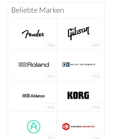
Beliebte Marken
704
467
464
455
442
416
371
319