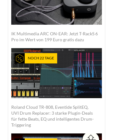
IK Multimedia ARC ON-EAR: Jetzt T-RackS 6
Pro im Wert von 199 Euro gratis dazu
NOCH 22 TAGE
Roland Cloud TR-808, Eventide SplitEQ,
UVI Drum Replacer: 3 starke Plugin-Deals
für fette Beats, EQ und intelligentes Drum-
Triggering