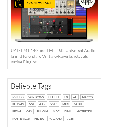
NOCH 23 TAGE
UAD EMT 140 und EMT 250: Universal Audio
bringt legendäre Vintage-Reverbs jetzt als
native Plugins
Beliebte Tags
VIDEO
WINDOWS
EFFEKT
FX
AU
MACOS
PLUG-IN
VST
AAX
VST3
MIDI
64 BIT
PEDAL
OSX
PLUGIN
MAC
DEAL
HOTPICKS
KOSTENLOS
FILTER
MAC OSX
32 BIT