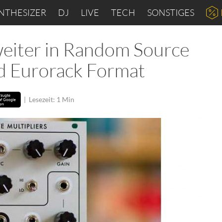
NTHESIZER
DJ
LIVE
TECH
SONSTIGES
weiter in Random Source
d Eurorack Format
|
Lesezeit: 1 Min