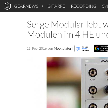
GEARNEWS
GITARRE
RECORDING
SY
Serge Modular lebt 
Modulen im 4 HE un
15. Feb. 2016
von
Moogulator
|
|