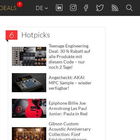
7
DEALS
DE
Hotpicks
Teenage Engineering
Deal: 30 % Rabatt auf
alle Produkte mit
diesem Code – nur
noch 2 Tage!
Angecheckt: AKAI
MPC Sample – wieder
verfügbar!
Epiphone Billie Joe
Armstrong Les Paul
Junior: Paula in Red
Gibson Custom
Acoustic Anniversary
Collection: Fünf
Edelakustikgitarren