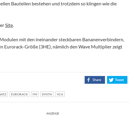
ellen Bauteilen bestehen und trotzdem so klingen wie die
der
Site
.
HE Modulen mit den ineinander steckbaren Bananenverbindern,
 in Eurorack-Größe (3HE), nämlich den Wave Multiplier zeigt
SATZ
EURORACK
FM
SYNTH
VCA
ANZEIGE