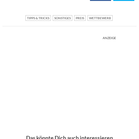
TIPPS & TRICKS
SONSTIGES
PREIS
WETTBEWERB
ANZEIGE
Das könnte Dich auch interessieren