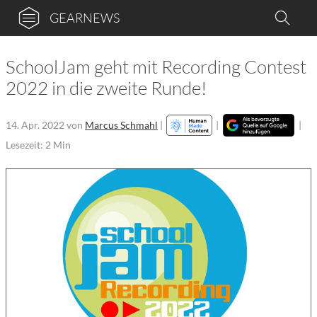
GEARNEWS
SchoolJam geht mit Recording Contest
2022 in die zweite Runde!
14. Apr. 2022
von
Marcus Schmahl
|
|
|
Lesezeit: 2 Min