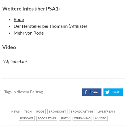
Weitere Infos über PSA1+
Rode
Der Hersteller bei Thomann
(Affiliate)
Mehr von Rode
Video
*
Affiliate-Link
Tags in diesem Beitrag
NEWS
TECH
RODE
BROADCAST
BROADCASTING
LIVESTREAM
PODCAST
PODCASTING
STATIV
STREAMING
VIDEO