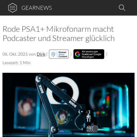
GEARNEWS
Rode PSA1+ Mikrofonarm macht
Podcaster und Streamer glücklich
06. Okt. 2021
von
Dirk
|
|
|
Lesezeit: 1 Min