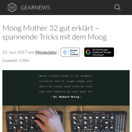
GEARNEWS
Moog Mother 32 gut erklärt –
spannende Tricks mit dem Moog
15. Juni 2017
von
Moogulator
|
|
|
Lesezeit: 1 Min