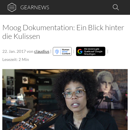
GEARNEWS
Moog Dokumentation: Ein Blick hinter
die Kulissen
22. Jan. 2017
von
claudius
|
|
|
Lesezeit: 2 Min