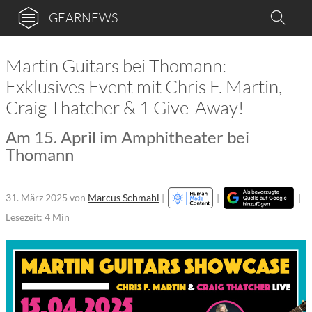
GEARNEWS
Martin Guitars bei Thomann:
Exklusives Event mit Chris F. Martin,
Craig Thatcher & 1 Give-Away!
Am 15. April im Amphitheater bei
Thomann
31. März 2025
von
Marcus Schmahl
|
|
|
Lesezeit: 4 Min