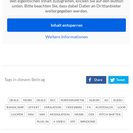
den eigentlichen Inhalt zuzugreifen, klicken Sie auf den Button
unten. Bitte beachten Sie, dass dabei Daten an Drittanbieter
weitergegeben werden.
Inhalt entsperren
Weitere Informationen
Tags in diesem Beitrag
DEALS
NEWS
DEALS
REC
PUREMAGNETIK
ALBUM
AU
AUDIO
BANDCAMP
EFFEKT
EMULATION
FREEWARE
FX
KOSTENLOS
LOOP
LOOPER
MAC
MIX
MODULATION
MUSIK
OSX
PITCH SHIFTER
PLUG-IN
VIDEO
VST
WINDOWS