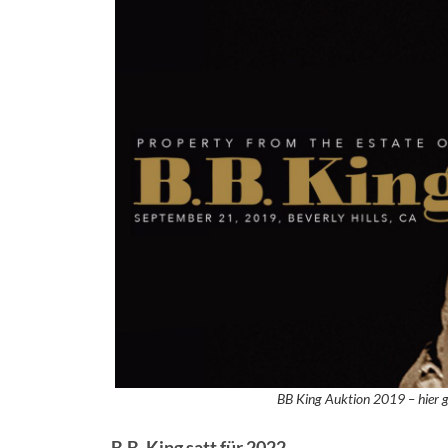
BB King Auktion 2019 – hier ga
B.B. King satt für 2022