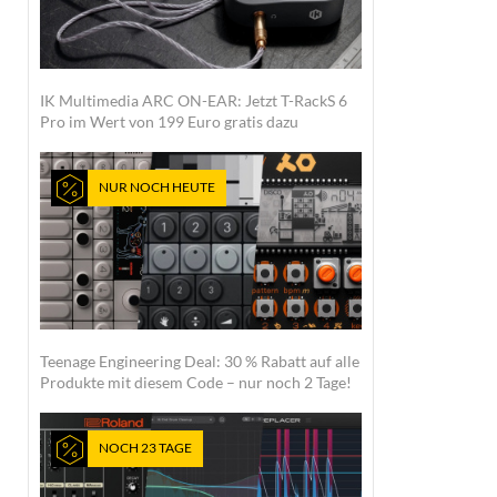
IK Multimedia ARC ON-EAR: Jetzt T-RackS 6
Pro im Wert von 199 Euro gratis dazu
NUR NOCH HEUTE
Teenage Engineering Deal: 30 % Rabatt auf alle
Produkte mit diesem Code – nur noch 2 Tage!
NOCH 23 TAGE