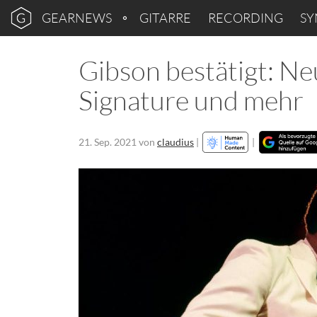
GEARNEWS
GITARRE
RECORDING
SY
Gibson bestätigt: Neu
Signature und mehr
21. Sep. 2021
von
claudius
|
|