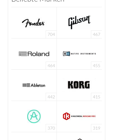
704
467
464
455
442
415
370
319