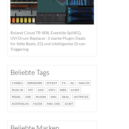
Roland Cloud TR-808, Eventide SplitEQ,
UVI Drum Replacer: 3 starke Plugin-Deals
für fette Beats, EQ und intelligentes Drum-
Triggering
Beliebte Tags
VIDEO
WINDOWS
EFFEKT
FX
AU
MACOS
PLUG-IN
VST
AAX
VST3
MIDI
64 BIT
PEDAL
OSX
PLUGIN
MAC
DEAL
HOTPICKS
KOSTENLOS
FILTER
MAC OSX
32 BIT
Beliebte Marken