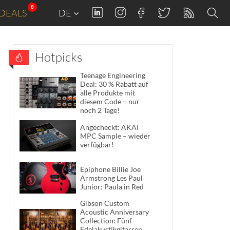
8
DEALS
DE
Hotpicks
Teenage Engineering
Deal: 30 % Rabatt auf
alle Produkte mit
diesem Code – nur
noch 2 Tage!
Angecheckt: AKAI
MPC Sample – wieder
verfügbar!
Epiphone Billie Joe
Armstrong Les Paul
Junior: Paula in Red
Gibson Custom
Acoustic Anniversary
Collection: Fünf
Edelakustikgitarren