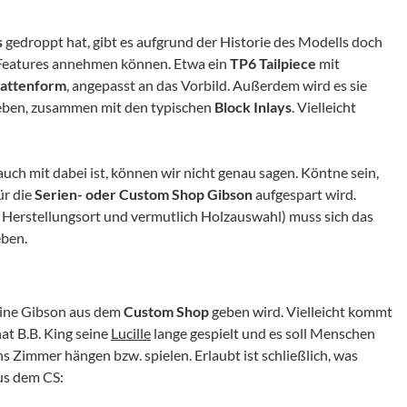
s
gedroppt hat, gibt es aufgrund der Historie des Modells doch
als Features annehmen können. Etwa ein
TP6 Tailpiece
mit
lattenform
, angepasst an das Vorbild. Außerdem wird es sie
geben, zusammen mit den typischen
Block Inlays
. Vielleicht
uch mit dabei ist, können wir nicht genau sagen. Köntne sein,
ür die
Serien- oder Custom Shop Gibson
aufgespart wird.
Herstellungsort und vermutlich Holzauswahl) muss sich das
eben.
eine Gibson aus dem
Custom Shop
geben wird. Vielleicht kommt
hat B.B. King seine
Lucille
lange gespielt und es soll Menschen
s Zimmer hängen bzw. spielen. Erlaubt ist schließlich, was
aus dem CS: