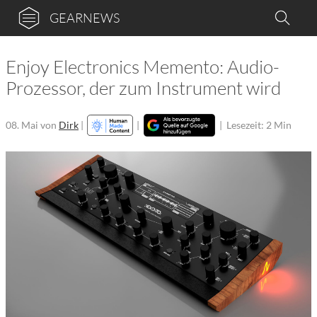
GEARNEWS
Enjoy Electronics Memento: Audio-
Prozessor, der zum Instrument wird
08. Mai
von
Dirk
|
|
|
Lesezeit: 2 Min