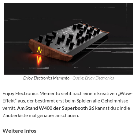
Enjoy Electronics Memento ·
Quelle: Enjoy Electronics
Enjoy Electronics Memento sieht nach einem kreativen „Wow-
Effekt“ aus, der bestimmt erst beim Spielen alle Geheimnisse
verrät.
Am Stand W400 der Superbooth 26
kannst du dir die
Zauberkiste mal genauer anschauen.
Weitere Infos