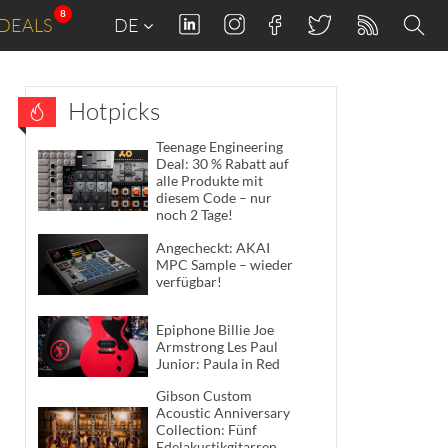
8
DEALS
DE
Hotpicks
Teenage Engineering
Deal: 30 % Rabatt auf
alle Produkte mit
diesem Code – nur
noch 2 Tage!
Angecheckt: AKAI
MPC Sample – wieder
verfügbar!
Epiphone Billie Joe
Armstrong Les Paul
Junior: Paula in Red
Gibson Custom
Acoustic Anniversary
Collection: Fünf
Edelakustikgitarren