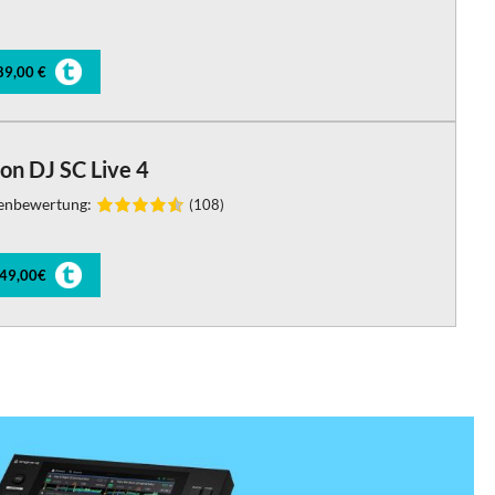
89,00 €
on DJ SC Live 4
enbewertung:
(108)
149,00€