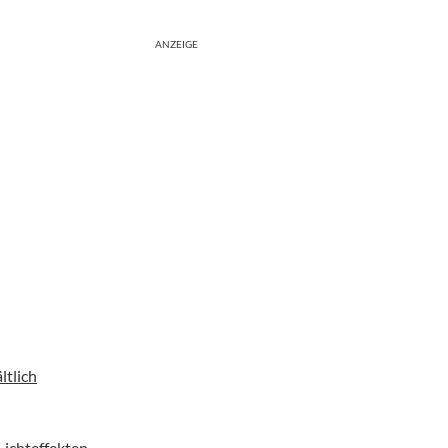
ANZEIGE
ltlich
Lichteffekten