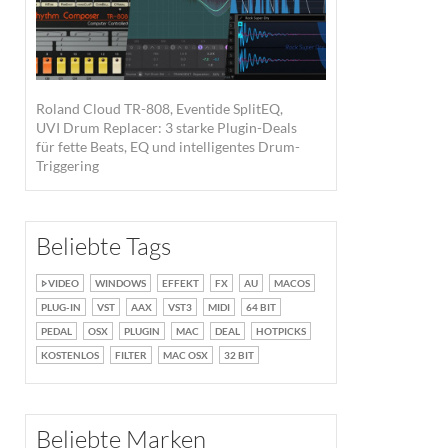
Roland Cloud TR-808, Eventide SplitEQ,
UVI Drum Replacer: 3 starke Plugin-Deals
für fette Beats, EQ und intelligentes Drum-
Triggering
Beliebte Tags
VIDEO
WINDOWS
EFFEKT
FX
AU
MACOS
PLUG-IN
VST
AAX
VST3
MIDI
64 BIT
PEDAL
OSX
PLUGIN
MAC
DEAL
HOTPICKS
KOSTENLOS
FILTER
MAC OSX
32 BIT
Beliebte Marken