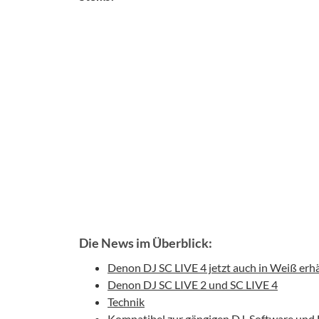
Die News im Überblick:
Denon DJ SC LIVE 4 jetzt auch in Weiß erhä
Denon DJ SC LIVE 2 und SC LIVE 4
Technik
Kompatibel zur gängigen DJ-Software und 