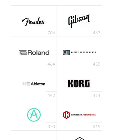
704
467
464
455
442
414
370
319