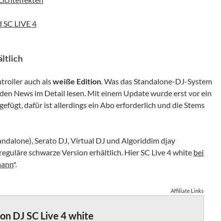
d SC LIVE 4
ltlich
roller auch als
weiße Edition
. Was das Standalone-DJ-System
enden News im Detail lesen. Mit einem Update wurde erst vor ein
efügt, dafür ist allerdings ein Abo erforderlich und die Stems
andalone), Serato DJ, Virtual DJ und Algoriddim djay
eguläre schwarze Version erhältlich. Hier SC Live 4 white
bei
mann
*.
Affiliate Links
on DJ SC Live 4 white