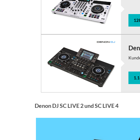
12
Den
Kund
1.
Denon DJ SC LIVE 2 und SC LIVE 4