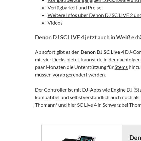
Verfügbarkeit und Preise
Weitere Infos über Denon DJ SC LIVE 2 un
Videos
Denon DJ SC LIVE 4 jetzt auch in Weiß erhä
Ab sofort gibt es den
Denon DJ SC Live 4
DJ-Cont
mit vier Decks bietet, kannst du in der nachfolg
paar Monaten die Unterstützung für
Stems
hinzug
müssen vorab gerendert werden.
Der Controller ist mit DJ-Apps wie Engine DJ (St
kompatibel und selbstverständlich auch noch als r
Thomann
* und hier SC Live 4 in Schwarz
bei Tho
Den