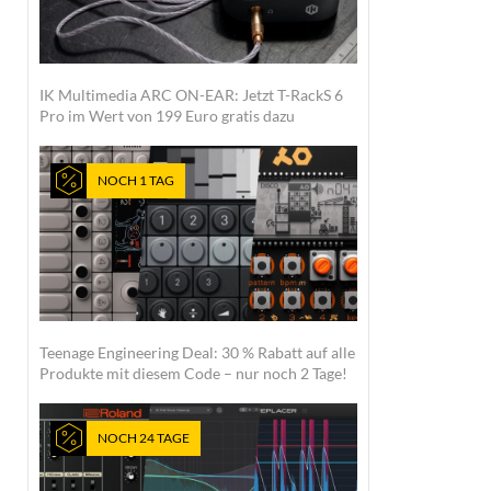
IK Multimedia ARC ON-EAR: Jetzt T-RackS 6
Pro im Wert von 199 Euro gratis dazu
NOCH 1 TAG
Teenage Engineering Deal: 30 % Rabatt auf alle
Produkte mit diesem Code – nur noch 2 Tage!
NOCH 24 TAGE