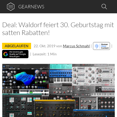
GEARNEWS
Deal: Waldorf feiert 30. Geburtstag mit
satten Rabatten!
ABGELAUFEN
22. Okt. 2019
von
Marcus Schmahl
|
|
|
Lesezeit: 1 Min