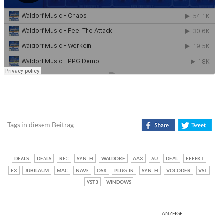
Tags in diesem Beitrag
DEALS
DEALS
REC
SYNTH
WALDORF
AAX
AU
DEAL
EFFEKT
FX
JUBILÄUM
MAC
NAVE
OSX
PLUG-IN
SYNTH
VOCODER
VST
VST3
WINDOWS
ANZEIGE