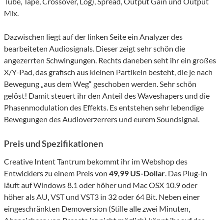
Tube, Tape, Crossover, Log), Spread, Output Gain und Output
Mix.
Dazwischen liegt auf der linken Seite ein Analyzer des
bearbeiteten Audiosignals. Dieser zeigt sehr schön die
angezerrten Schwingungen. Rechts daneben seht ihr ein großes
X/Y-Pad, das grafisch aus kleinen Partikeln besteht, die je nach
Bewegung „aus dem Weg“ geschoben werden. Sehr schön
gelöst! Damit steuert ihr den Anteil des Waveshapers und die
Phasenmodulation des Effekts. Es entstehen sehr lebendige
Bewegungen des Audioverzerrers und eurem Soundsignal.
Preis und Spezifikationen
Creative Intent Tantrum bekommt ihr im Webshop des
Entwicklers zu einem Preis von
49,99 US-Dollar
. Das Plug-in
läuft auf Windows 8.1 oder höher und Mac OSX 10.9 oder
höher als AU, VST und VST3 in 32 oder 64 Bit. Neben einer
eingeschränkten Demoversion (Stille alle zwei Minuten,