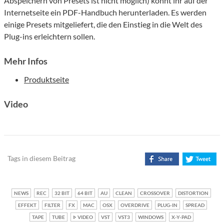
Abspeichern von Presets ist nicht möglich) könnt ihr auf der
Internetseite ein PDF-Handbuch herunterladen. Es werden
einige Presets mitgeliefert, die den Einstieg in die Welt des
Plug-ins erleichtern sollen.
Mehr Infos
Produktseite
Video
Tags in diesem Beitrag
NEWS
REC
32 BIT
64 BIT
AU
CLEAN
CROSSOVER
DISTORTION
EFFEKT
FILTER
FX
MAC
OSX
OVERDRIVE
PLUG-IN
SPREAD
TAPE
TUBE
VIDEO
VST
VST3
WINDOWS
X-Y-PAD