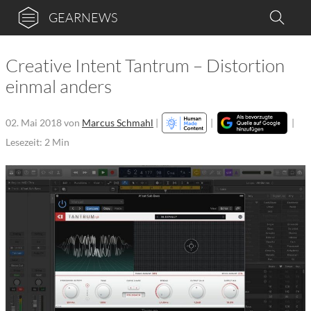
GEARNEWS
Creative Intent Tantrum – Distortion
einmal anders
02. Mai 2018
von
Marcus Schmahl
|
|
|
Lesezeit: 2 Min