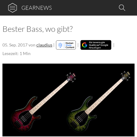
GEARNEWS
Bester Bass, wo gibt?
05. Sep. 2017
von
claudius
|
|
|
Lesezeit: 1 Min