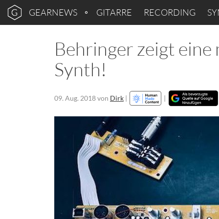
GEARNEWS
GITARRE
RECORDING
SY
Behringer zeigt eine 
Synth!
09. Aug. 2018
von
Dirk
|
|