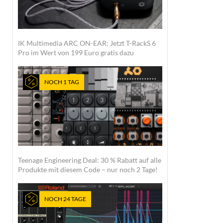
IK Multimedia ARC ON-EAR: Jetzt T-RackS 6
Pro im Wert von 199 Euro gratis dazu
NOCH 1 TAG
Teenage Engineering Deal: 30 % Rabatt auf alle
Produkte mit diesem Code – nur noch 2 Tage!
NOCH 24 TAGE