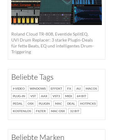
Roland Cloud TR-808, Eventide SplitEQ,
UVI Drum Replacer: 3 starke Plugin-Deals
für fette Beats, EQ und intelligentes Drum-
Triggering
Beliebte Tags
VIDEO
WINDOWS
EFFEKT
FX
AU
MACOS
PLUG-IN
VST
AAX
VST3
MIDI
64 BIT
PEDAL
OSX
PLUGIN
MAC
DEAL
HOTPICKS
KOSTENLOS
FILTER
MAC OSX
32 BIT
Beliebte Marken