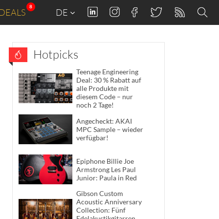
8
DEALS
DE
Hotpicks
Teenage Engineering
Deal: 30 % Rabatt auf
alle Produkte mit
diesem Code – nur
noch 2 Tage!
Angecheckt: AKAI
MPC Sample – wieder
verfügbar!
Epiphone Billie Joe
Armstrong Les Paul
Junior: Paula in Red
Gibson Custom
Acoustic Anniversary
Collection: Fünf
Edelakustikgitarren