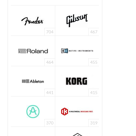
704
467
464
455
441
415
370
319