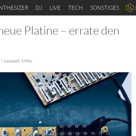
NTHESIZER
DJ
LIVE
TECH
SONSTIGES
neue Platine – errate den
|
Lesezeit: 1 Min