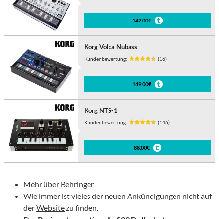
142,00€
Korg Volca Nubass
Kundenbewertung:
(16)
149,00€
Korg NTS-1
Kundenbewertung:
(146)
88,00€
Mehr über
Behringer
Wie immer ist vieles der neuen Ankündigungen nicht auf
der
Website
zu finden.