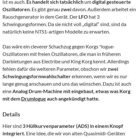
ist es auch.
Es handelt sich tatsächlich
um
digital gesteuerte
Oszillatoren
. Es gibt genau
zwei
davon. Außerdem arbeitet ein
Rauschgenerator in dem Gerät. Der
LFO
hat 3
Schwingungsformen. Da sie nicht voll „digital“ sind, sind da
natürlich keine NTS1-artigen Modelle zu erwarten.
Das wäre ein cleverer Schachzug gegen Korgs *logue-
Oszillatoren mit freien Oszillatoren, die man in früheren
Darbietungen aus Electribe und King Korg kennt. Allerdings
fehlen dafür die weiteren Parameter, obschon wir
zwei
Schwingungsformwahlschalter
erkennen, wenn wir es nur
lange genug anschauen und uns das wünschen. Dazu ist auch
eine
Analog Drum-Machine mit eingebaut, etwas was Korg
mit dem
Drumlogue
auch angekündigt hatte.
Details
Hier sind
3 Hüllkurvenparameter (ADS) in einem Knopf
integriert.
Eine Idee, die wir von alten Quasimidi-Geräten