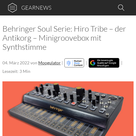
GEARNEWS
Behringer Soul Serie: Hiro Tribe – der
Antikorg – Minigroovebox mit
Synthstimme
04. März 2022
von
Moogulator
|
|
|
Lesezeit: 3 Min