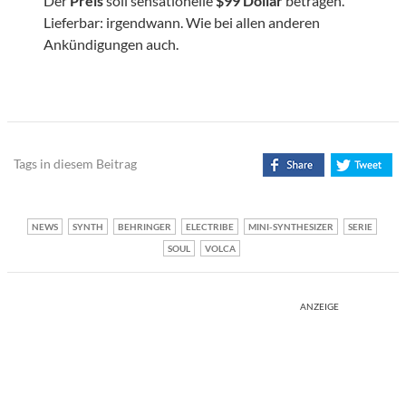
Der
Preis
soll sensationelle
$99 Dollar
betragen.
Lieferbar: irgendwann. Wie bei allen anderen
Ankündigungen auch.
Tags in diesem Beitrag
NEWS
SYNTH
BEHRINGER
ELECTRIBE
MINI-SYNTHESIZER
SERIE
SOUL
VOLCA
ANZEIGE