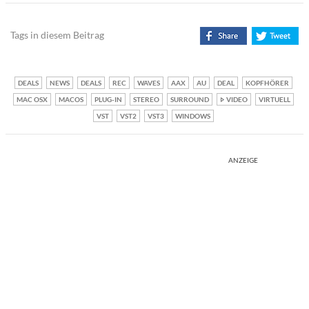
Tags in diesem Beitrag
DEALS
NEWS
DEALS
REC
WAVES
AAX
AU
DEAL
KOPFHÖRER
MAC OSX
MACOS
PLUG-IN
STEREO
SURROUND
VIDEO
VIRTUELL
VST
VST2
VST3
WINDOWS
ANZEIGE