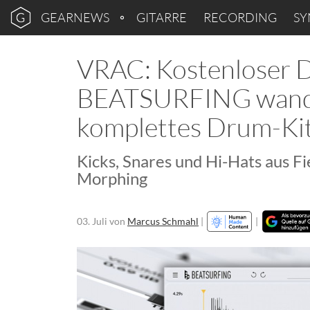
GEARNEWS
GITARRE
RECORDING
SY
VRAC: Kostenloser 
BEATSURFING wandel
komplettes Drum-Ki
Kicks, Snares und Hi-Hats aus Fi
Morphing
03. Juli
von
Marcus Schmahl
|
|