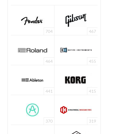
704
467
464
455
441
415
370
319