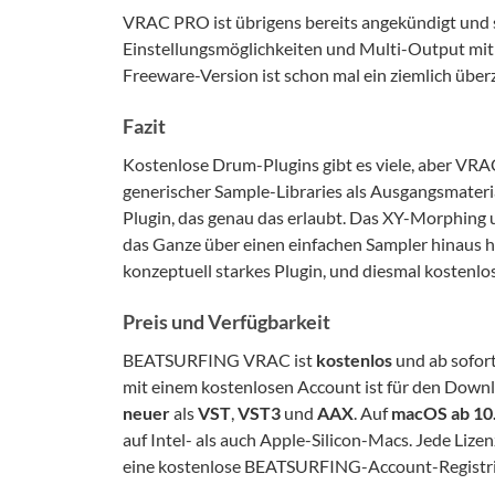
VRAC PRO ist übrigens bereits angekündigt und so
Einstellungsmöglichkeiten und Multi-Output mitb
Freeware-Version ist schon mal ein ziemlich übe
Fazit
Kostenlose Drum-Plugins gibt es viele, aber VRA
generischer Sample-Libraries als Ausgangsmateri
Plugin, das genau das erlaubt. Das XY-Morphing 
das Ganze über einen einfachen Sampler hinaus 
konzeptuell starkes Plugin, und diesmal kostenlo
Preis und Verfügbarkeit
BEATSURFING VRAC ist
kostenlos
und ab sofort
mit einem kostenlosen Account ist für den Downlo
neuer
als
VST
,
VST3
und
AAX
. Auf
macOS ab 10.
auf Intel- als auch Apple-Silicon-Macs. Jede Lizen
eine kostenlose BEATSURFING-Account-Registri