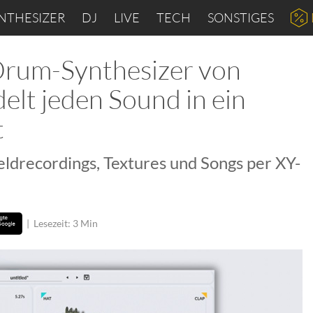
NTHESIZER
DJ
LIVE
TECH
SONSTIGES
Drum-Synthesizer von
t jeden Sound in ein
t
eldrecordings, Textures und Songs per XY-
|
Lesezeit: 3 Min