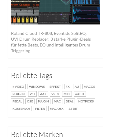
Roland Cloud TR-808, Eventide SplitEQ,
UVI Drum Replacer: 3 starke Plugin-Deals
für fette Beats, EQ und intelligentes Drum-
Triggering
Beliebte Tags
VIDEO
WINDOWS
EFFEKT
FX
AU
MACOS
PLUG-IN
VST
AAX
VST3
MIDI
64 BIT
PEDAL
OSX
PLUGIN
MAC
DEAL
HOTPICKS
KOSTENLOS
FILTER
MAC OSX
32 BIT
Beliebte Marken