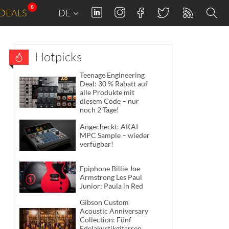
8
DEALS
DE
Hotpicks
Teenage Engineering
Deal: 30 % Rabatt auf
alle Produkte mit
diesem Code – nur
noch 2 Tage!
Angecheckt: AKAI
MPC Sample – wieder
verfügbar!
Epiphone Billie Joe
Armstrong Les Paul
Junior: Paula in Red
Gibson Custom
Acoustic Anniversary
Collection: Fünf
Edelakustikgitarren