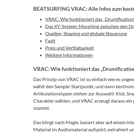
BEATSURFING VRAC: Alle Infos zum koste
VRAC: Wie funktioniert das „Drumificatio
Das XY-System: Morphing zwischen den D
Quellen, Shaping und globale Steuerung
Fazit
Preis und Verfügbarkeit
Weitere Informationen
VRAC: Wie funktioniert das „Drumificatio
Das Prinzip von VRAC ist so einfach wie es ungewö
wählt den Sample-Startpunkt, und dann bestimmt 
Artikulationstypen stehen zur Auswahl: Kick, Sna
Charakter wählen, und VRAC erzeugt daraus ein 
stammt.
Das klingt nach Magie, basiert aber auf einem in
Material im Audiomaterial aufspürt, extrahiert u