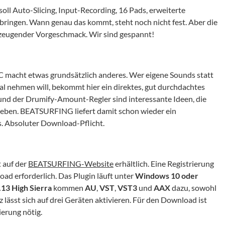
ll Auto-Slicing, Input-Recording, 16 Pads, erweiterte
ringen. Wann genau das kommt, steht noch nicht fest. Aber die
rzeugender Vorgeschmack. Wir sind gespannt!
C macht etwas grundsätzlich anderes. Wer eigene Sounds statt
al nehmen will, bekommt hier ein direktes, gut durchdachtes
und der Drumify-Amount-Regler sind interessante Ideen, die
heben. BEATSURFING liefert damit schon wieder ein
s. Absoluter Download-Pflicht.
 auf der
BEATSURFING-Website
erhältlich. Eine Registrierung
ad erforderlich. Das Plugin läuft unter
Windows 10 oder
13 High Sierra
kommen
AU
,
VST
,
VST3
und
AAX
dazu, sowohl
z lässt sich auf drei Geräten aktivieren. Für den Download ist
erung nötig.