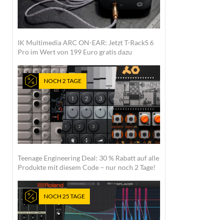
IK Multimedia ARC ON-EAR: Jetzt T-RackS 6
Pro im Wert von 199 Euro gratis dazu
NOCH 2 TAGE
Teenage Engineering Deal: 30 % Rabatt auf alle
Produkte mit diesem Code – nur noch 2 Tage!
NOCH 25 TAGE