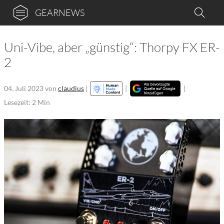
GEARNEWS
Uni-Vibe, aber „günstig“: Thorpy FX ER-
2
04. Juli 2023
von
claudius
|
|
|
Lesezeit: 2 Min