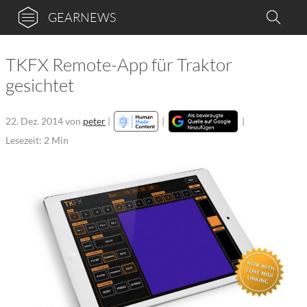
GEARNEWS
TKFX Remote-App für Traktor
gesichtet
22. Dez. 2014
von
peter
|
|
|
Lesezeit: 2 Min