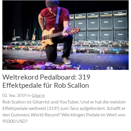
Weltrekord Pedalboard: 319
Effektpedale für Rob Scallon
02. Sep. 2019
in
Gitarre
Rob Scallon ist Gitarrist und YouTuber. Und er hat die meisten
Effektpedale weltweit (319!) zum Tanz aufgefordert. Schafft er
den Guinness World Record? Wie klingen Pedale im Wert von
95000 USD?