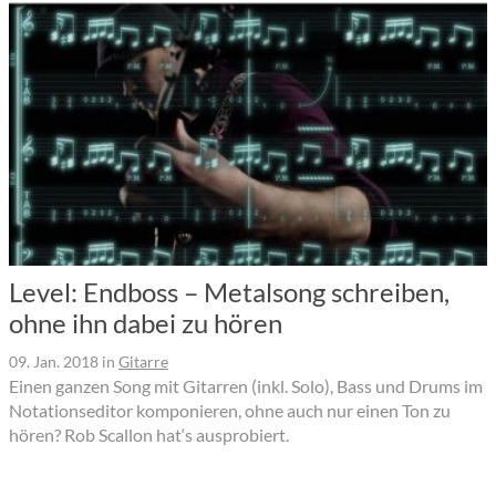
Level: Endboss – Metalsong schreiben,
ohne ihn dabei zu hören
09. Jan. 2018
in
Gitarre
Einen ganzen Song mit Gitarren (inkl. Solo), Bass und Drums im
Notationseditor komponieren, ohne auch nur einen Ton zu
hören? Rob Scallon hat‘s ausprobiert.