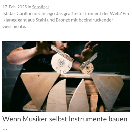
17. Feb. 2025
in
Sonstiges
Ist das Carillon in Chicago das größte Instrument der Welt? Ein
Klanggigant aus Stahl und Bronze mit beeindruckender
Geschichte.
Wenn Musiker selbst Instrumente bauen
…