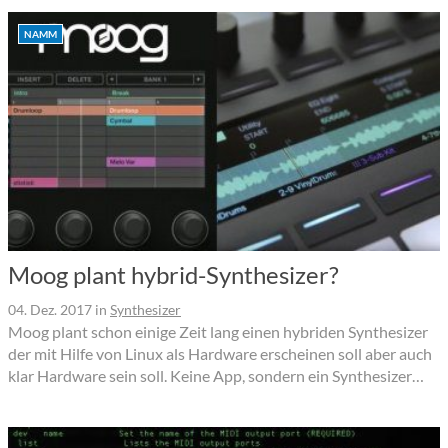
NAMM
Moog plant hybrid-Synthesizer?
04. Dez. 2017
in
Synthesizer
Moog plant schon einige Zeit lang einen hybriden Synthesizer
der mit Hilfe von Linux als Hardware erscheinen soll aber auch
klar Hardware sein soll. Keine App, sondern ein Synthesizer…