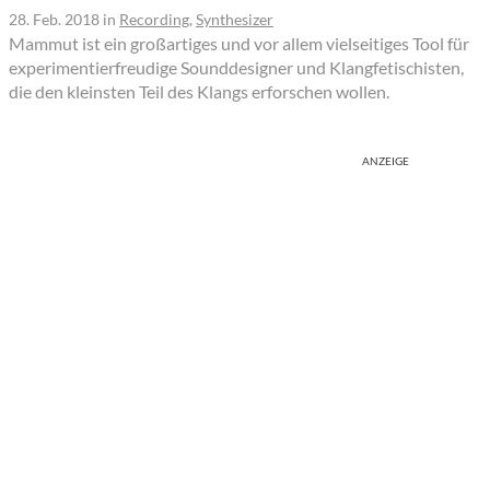
28. Feb. 2018
in
Recording
,
Synthesizer
Mammut ist ein großartiges und vor allem vielseitiges Tool für
experimentierfreudige Sounddesigner und Klangfetischisten,
die den kleinsten Teil des Klangs erforschen wollen.
ANZEIGE