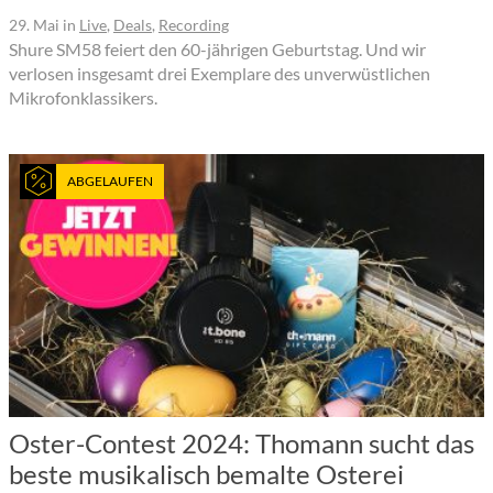
29. Mai
in
Live
,
Deals
,
Recording
Shure SM58 feiert den 60-jährigen Geburtstag. Und wir
verlosen insgesamt drei Exemplare des unverwüstlichen
Mikrofonklassikers.
ABGELAUFEN
Oster-Contest 2024: Thomann sucht das
beste musikalisch bemalte Osterei