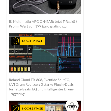
IK Multimedia ARC ON-EAR: Jetzt T-RackS 6
Pro im Wert von 199 Euro gratis dazu
NOCH 22 TAGE
Roland Cloud TR-808, Eventide SplitEQ,
UVI Drum Replacer: 3 starke Plugin-Deals
für fette Beats, EQ und intelligentes Drum-
Triggering
NOCH 23 TAGE