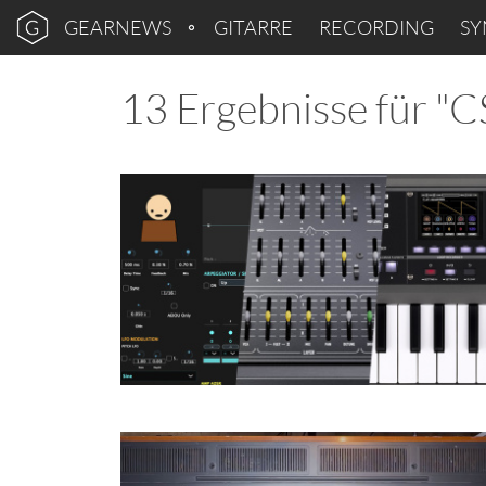
GEARNEWS
GITARRE
RECORDING
SY
13 Ergebnisse für "