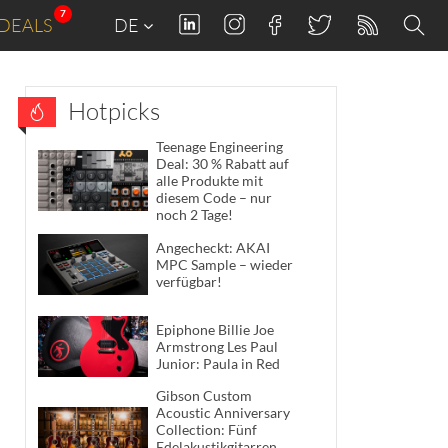
7
DEALS
DE
Hotpicks
Teenage Engineering
Deal: 30 % Rabatt auf
alle Produkte mit
diesem Code – nur
noch 2 Tage!
Angecheckt: AKAI
MPC Sample – wieder
verfügbar!
Epiphone Billie Joe
Armstrong Les Paul
Junior: Paula in Red
Gibson Custom
Acoustic Anniversary
Collection: Fünf
Edelakustikgitarren