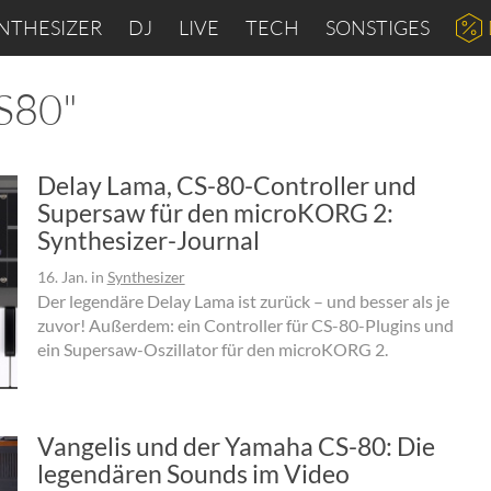
NTHESIZER
DJ
LIVE
TECH
SONSTIGES
CS80"
Delay Lama, CS-80-Controller und
Supersaw für den microKORG 2:
Synthesizer-Journal
16. Jan.
in
Synthesizer
Der legendäre Delay Lama ist zurück – und besser als je
zuvor! Außerdem: ein Controller für CS-80-Plugins und
ein Supersaw-Oszillator für den microKORG 2.
Vangelis und der Yamaha CS-80: Die
legendären Sounds im Video