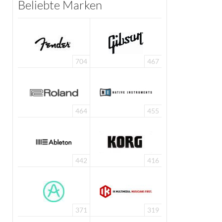
Beliebte Marken
704
467
464
455
442
416
371
319