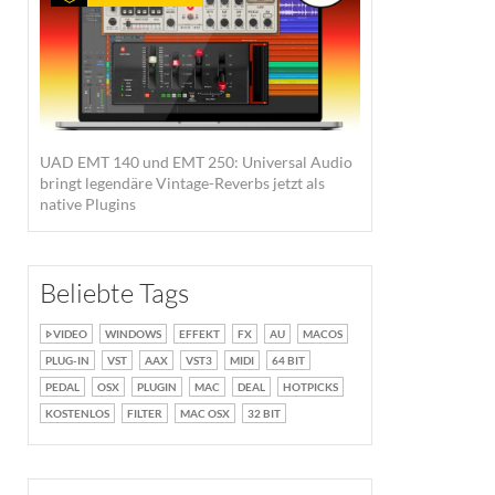
UAD EMT 140 und EMT 250: Universal Audio
bringt legendäre Vintage-Reverbs jetzt als
native Plugins
Beliebte Tags
VIDEO
WINDOWS
EFFEKT
FX
AU
MACOS
PLUG-IN
VST
AAX
VST3
MIDI
64 BIT
PEDAL
OSX
PLUGIN
MAC
DEAL
HOTPICKS
KOSTENLOS
FILTER
MAC OSX
32 BIT