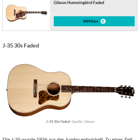
Gibson Hummingbird Faded
3499 Euro
J-35 30s Faded
J-35 30s Faded ·
Quelle: Gibson
Die J-35 wurde 1936 aus der Jumbo entwickelt. Zu einer Zeit,