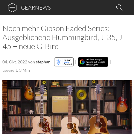
GEARNEWS
Noch mehr Gibson Faded Series:
Ausgeblichene Hummingbird, J-35, J-
45 + neue G-Bird
04. Okt. 2022
von
stephan
|
|
|
Lesezeit: 3 Min