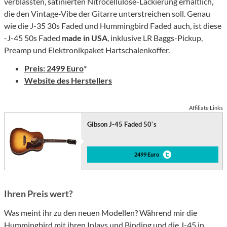
verblassten, satinierten Nitrocellulose-Lackierung erhältlich,
die den Vintage-Vibe der Gitarre unterstreichen soll. Genau
wie die J-35 30s Faded und Hummingbird Faded auch, ist diese
-J-45 50s Faded
made in USA
, inklusive LR Baggs-Pickup,
Preamp und Elektronikpaket Hartschalenkoffer.
Preis: 2499 Euro
*
Website des Herstellers
Affiliate Links
Gibson J-45 Faded 50`s
2499 Euro
Ihren Preis wert?
Was meint ihr zu den neuen Modellen? Während mir die
Hummingbird mit ihren Inlays und Binding und die J-45 in