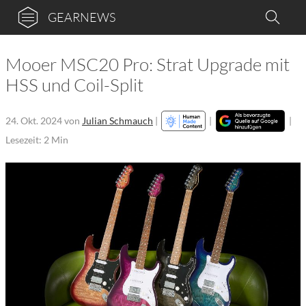
GEARNEWS
Mooer MSC20 Pro: Strat Upgrade mit
HSS und Coil-Split
24. Okt. 2024
von
Julian Schmauch
|
|
|
Lesezeit: 2 Min