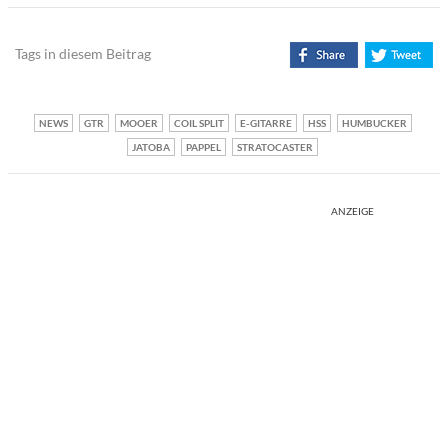
Tags in diesem Beitrag
NEWS
GTR
MOOER
COIL SPLIT
E-GITARRE
HSS
HUMBUCKER
JATOBA
PAPPEL
STRATOCASTER
ANZEIGE