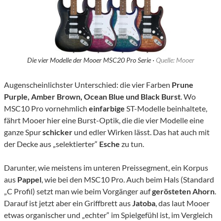
Die vier Modelle der Mooer MSC20 Pro Serie ·
Quelle: Mooer
Augenscheinlichster Unterschied: die vier Farben
Prune
Purple, Amber Brown, Ocean Blue und Black Burst
. Wo
MSC10 Pro vornehmlich
einfarbige
ST-Modelle beinhaltete,
fährt Mooer hier eine Burst-Optik, die die vier Modelle eine
ganze Spur
schicker
und edler Wirken lässt. Das hat auch mit
der Decke aus „selektierter“
Esche
zu tun.
Darunter, wie meistens im unteren Preissegment, ein Korpus
aus
Pappel
, wie bei den MSC10 Pro. Auch beim Hals (Standard
„C Profil) setzt man wie beim Vorgänger auf
gerösteten Ahorn
.
Darauf ist jetzt aber ein Griffbrett aus
Jatoba
, das laut Mooer
etwas organischer und „echter“ im Spielgefühl ist, im Vergleich