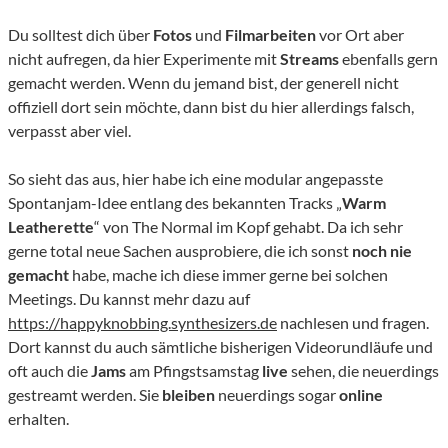
Du solltest dich über
Fotos
und
Filmarbeiten
vor Ort aber
nicht aufregen, da hier Experimente mit
Streams
ebenfalls gern
gemacht werden. Wenn du jemand bist, der generell nicht
offiziell dort sein möchte, dann bist du hier allerdings falsch,
verpasst aber viel.
So sieht das aus, hier habe ich eine modular angepasste
Spontanjam-Idee entlang des bekannten Tracks „
Warm
Leatherette
“ von The Normal im Kopf gehabt. Da ich sehr
gerne total neue Sachen ausprobiere, die ich sonst
noch nie
gemacht
habe, mache ich diese immer gerne bei solchen
Meetings. Du kannst mehr dazu auf
https://happyknobbing.synthesizers.de
nachlesen und fragen.
Dort kannst du auch sämtliche bisherigen Videorundläufe und
oft auch die
Jams
am Pfingstsamstag
live
sehen, die neuerdings
gestreamt werden. Sie
bleiben
neuerdings sogar
online
erhalten.