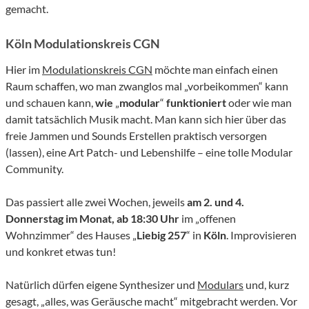
gemacht.
Köln Modulationskreis CGN
Hier im
Modulationskreis CGN
möchte man einfach einen
Raum schaffen, wo man zwanglos mal „vorbeikommen“ kann
und schauen kann,
wie
„
modular
“
funktioniert
oder wie man
damit tatsächlich Musik macht. Man kann sich hier über das
freie Jammen und Sounds Erstellen praktisch versorgen
(lassen), eine Art Patch- und Lebenshilfe – eine tolle Modular
Community.
Das passiert alle zwei Wochen, jeweils
am 2. und 4.
Donnerstag im Monat, ab 18:30 Uhr
im „offenen
Wohnzimmer“ des Hauses „
Liebig 257
“ in
Köln
. Improvisieren
und konkret etwas tun!
Natürlich dürfen eigene Synthesizer und
Modulars
und, kurz
gesagt, „alles, was Geräusche macht“ mitgebracht werden. Vor