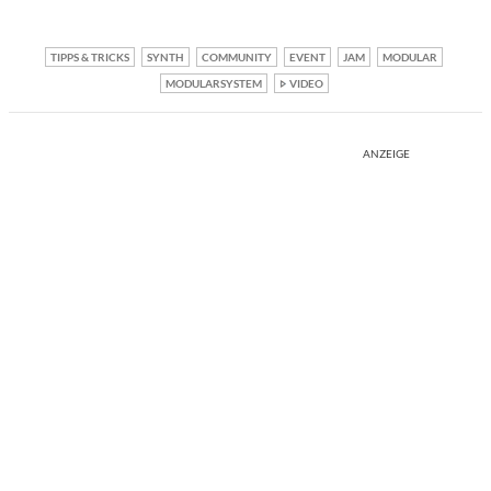
TIPPS & TRICKS
SYNTH
COMMUNITY
EVENT
JAM
MODULAR
MODULARSYSTEM
VIDEO
ANZEIGE