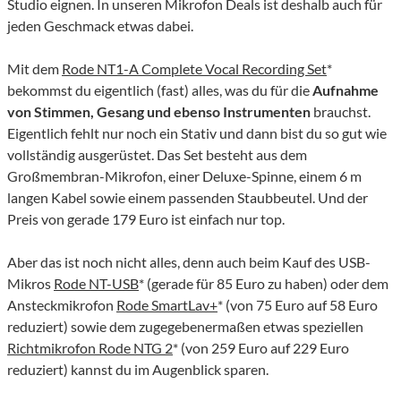
Studio eignen. In unseren Mikrofon Deals ist deshalb auch für
jeden Geschmack etwas dabei.
Mit dem
Rode NT1-A Complete Vocal Recording Set
*
bekommst du eigentlich (fast) alles, was du für die
Aufnahme
von Stimmen, Gesang und ebenso Instrumenten
brauchst.
Eigentlich fehlt nur noch ein Stativ und dann bist du so gut wie
vollständig ausgerüstet. Das Set besteht aus dem
Großmembran-Mikrofon, einer Deluxe-Spinne, einem 6 m
langen Kabel sowie einem passenden Staubbeutel. Und der
Preis von gerade 179 Euro ist einfach nur top.
Aber das ist noch nicht alles, denn auch beim Kauf des USB-
Mikros
Rode NT-USB
* (gerade für 85 Euro zu haben) oder dem
Ansteckmikrofon
Rode SmartLav+
* (von 75 Euro auf 58 Euro
reduziert) sowie dem zugegebenermaßen etwas speziellen
Richtmikrofon Rode NTG 2
* (von 259 Euro auf 229 Euro
reduziert) kannst du im Augenblick sparen.