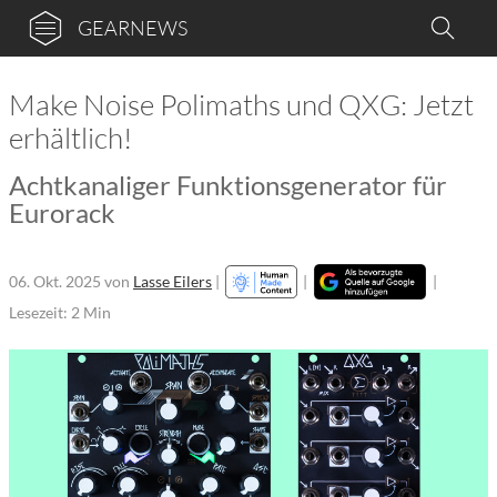
GEARNEWS
Make Noise Polimaths und QXG: Jetzt
erhältlich!
Achtkanaliger Funktionsgenerator für
Eurorack
06. Okt. 2025
von
Lasse Eilers
|
|
|
Lesezeit: 2 Min