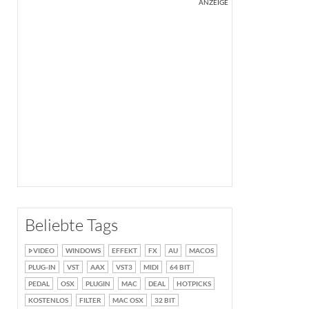
ANZEIGE
Beliebte Tags
VIDEO
WINDOWS
EFFEKT
FX
AU
MACOS
PLUG-IN
VST
AAX
VST3
MIDI
64 BIT
PEDAL
OSX
PLUGIN
MAC
DEAL
HOTPICKS
KOSTENLOS
FILTER
MAC OSX
32 BIT