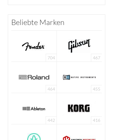
Beliebte Marken
704
467
464
455
442
416