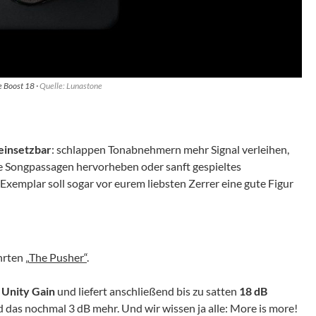
 Boost 18 ·
Quelle: Lunastone
 einsetzbar
: schlappen Tonabnehmern mehr Signal verleihen,
e Songpassagen hervorheben oder sanft gespieltes
Exemplar soll sogar vor eurem liebsten Zerrer eine gute Figur
hrten „
The Pusher“
.
r
Unity Gain
und liefert anschließend bis zu satten
18 dB
d das nochmal 3 dB mehr. Und wir wissen ja alle: More is more!