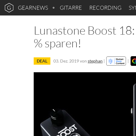
GEARNEWS
GITARRE
RECORDING
SY
Lunastone Boost 18:
% sparen!
DEAL
03. Dez. 2019
von
stephan
|
|