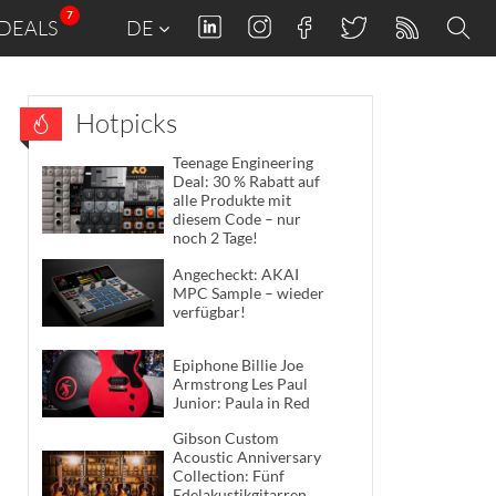
7
DEALS
DE
Hotpicks
Teenage Engineering
Deal: 30 % Rabatt auf
alle Produkte mit
diesem Code – nur
noch 2 Tage!
Angecheckt: AKAI
MPC Sample – wieder
verfügbar!
Epiphone Billie Joe
Armstrong Les Paul
Junior: Paula in Red
Gibson Custom
Acoustic Anniversary
Collection: Fünf
Edelakustikgitarren