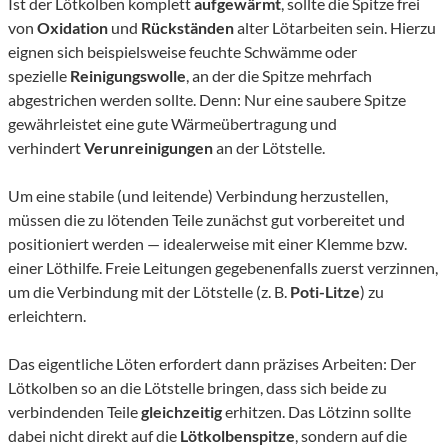
Ist der Lötkolben komplett
aufgewärmt
, sollte die Spitze frei
von
Oxidation
und
Rückständen
alter Lötarbeiten sein. Hierzu
eignen sich beispielsweise feuchte Schwämme oder
spezielle
Reinigungswolle
, an der die Spitze mehrfach
abgestrichen werden sollte. Denn: Nur eine saubere Spitze
gewährleistet eine gute Wärmeübertragung und
verhindert
Verunreinigungen
an der Lötstelle.
Um eine stabile (und leitende) Verbindung herzustellen,
müssen die zu lötenden Teile zunächst gut vorbereitet und
positioniert werden — idealerweise mit einer Klemme bzw.
einer Löthilfe. Freie Leitungen gegebenenfalls zuerst verzinnen,
um die Verbindung mit der Lötstelle (z. B.
Poti-Litze
) zu
erleichtern.
Das eigentliche Löten erfordert dann präzises Arbeiten: Der
Lötkolben so an die Lötstelle bringen, dass sich beide zu
verbindenden Teile
gleichzeitig
erhitzen. Das Lötzinn sollte
dabei nicht direkt auf die
Lötkolbenspitze
, sondern auf die