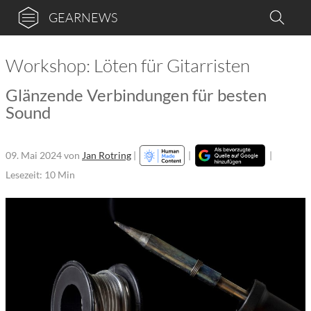
GEARNEWS
Workshop: Löten für Gitarristen
Glänzende Verbindungen für besten
Sound
09. Mai 2024
von
Jan Rotring
|
|
|
Lesezeit: 10 Min