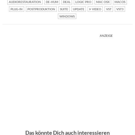
AUDIORESTAURATION
DE-HUM
DEAL
LOGIC PRO
MAC OSX
MACOS
PLUG-IN
POSTPRODUKTION
SUITE
UPDATE
VIDEO
VST
VST3
WINDOWS
ANZEIGE
Das könnte Dich auch interessieren