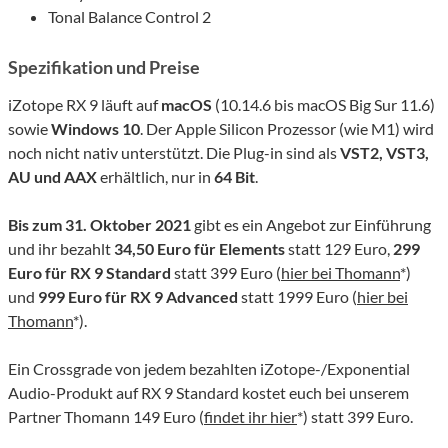
Tonal Balance Control 2
Spezifikation und Preise
iZotope RX 9 läuft auf
macOS
(10.14.6 bis macOS Big Sur 11.6)
sowie
Windows 10
. Der Apple Silicon Prozessor (wie M1) wird
noch nicht nativ unterstützt. Die Plug-in sind als
VST2, VST3,
AU und AAX
erhältlich, nur in
64 Bit
.
Bis zum
31
. Oktober
2021
gibt es ein Angebot zur Einführung
und ihr bezahlt
34,50
Euro für Elements
statt 129 Euro,
2
9
9
Euro für RX
9
Standard
statt 399 Euro (
hier bei Thomann
*)
und
9
9
9 Euro für RX
9
Advanced
statt 1999 Euro (
hier bei
Thomann
*).
Ein Crossgrade von jedem bezahlten iZotope-/Exponential
Audio-Produkt auf RX 9 Standard kostet euch bei unserem
Partner Thomann 149 Euro (
findet ihr hier
*) statt 399 Euro.