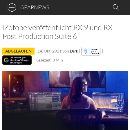
GEARNEWS
iZotope veröffentlicht RX 9 und RX
Post Production Suite 6
ABGELAUFEN
14. Okt. 2021
von
Dirk
|
|
|
Lesezeit: 3 Min