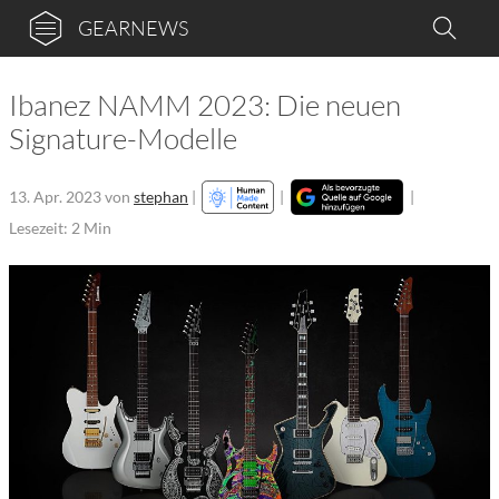
GEARNEWS
Ibanez NAMM 2023: Die neuen
Signature-Modelle
13. Apr. 2023
von
stephan
|
|
|
Lesezeit: 2 Min