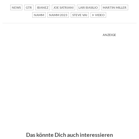
NEWS
GTR
IBANEZ
JOE SATRIANI
LARI BASILIO
MARTIN MILLER
NAMM
NAMM 2023
STEVE VAI
VIDEO
ANZEIGE
Das könnte Dich auch interessieren