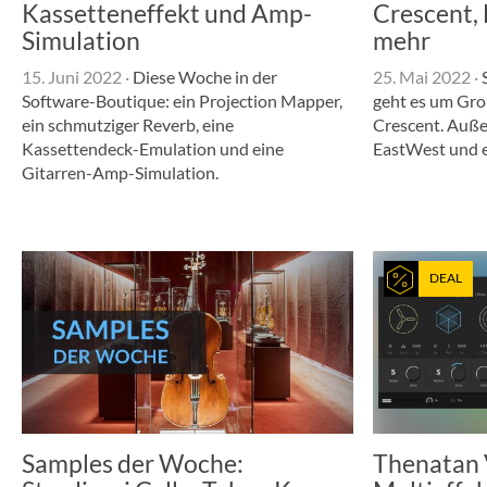
Kassetteneffekt und Amp-
Crescent,
Simulation
mehr
15. Juni 2022
·
Diese Woche in der
25. Mai 2022
·
S
Software-Boutique: ein Projection Mapper,
geht es um Gro
ein schmutziger Reverb, eine
Crescent. Auße
Kassettendeck-Emulation und eine
EastWest und e
Gitarren-Amp-Simulation.
DEAL
Samples der Woche:
Thenatan 