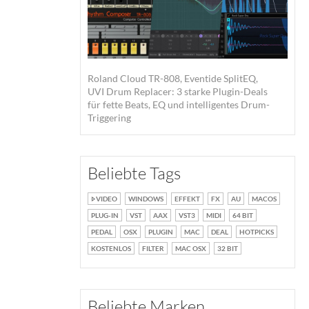
Roland Cloud TR-808, Eventide SplitEQ,
UVI Drum Replacer: 3 starke Plugin-Deals
für fette Beats, EQ und intelligentes Drum-
Triggering
Beliebte Tags
VIDEO
WINDOWS
EFFEKT
FX
AU
MACOS
PLUG-IN
VST
AAX
VST3
MIDI
64 BIT
PEDAL
OSX
PLUGIN
MAC
DEAL
HOTPICKS
KOSTENLOS
FILTER
MAC OSX
32 BIT
Beliebte Marken