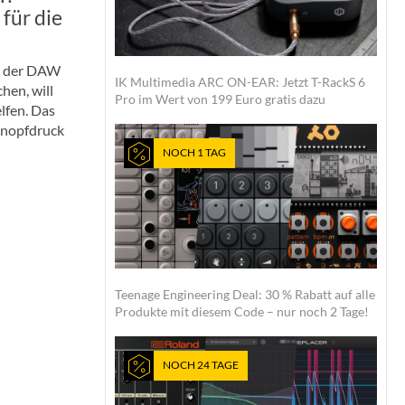
für die
n der DAW
IK Multimedia ARC ON-EAR: Jetzt T-RackS 6
hen, will
Pro im Wert von 199 Euro gratis dazu
lfen. Das
Knopfdruck
NOCH 1 TAG
Teenage Engineering Deal: 30 % Rabatt auf alle
Produkte mit diesem Code – nur noch 2 Tage!
NOCH 24 TAGE