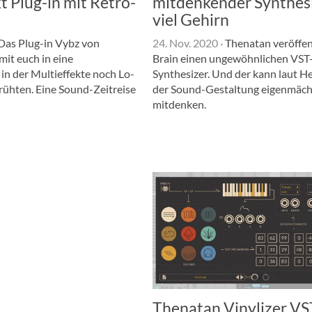
t Plug-in mit Retro-
mitdenkender Synthesi
viel Gehirn
Das Plug-in Vybz von
24. Nov. 2020
·
Thenatan veröffent
mit euch in eine
Brain einen ungewöhnlichen VST
in der Multieffekte noch Lo-
Synthesizer. Und der kann laut He
rühten. Eine Sound-Zeitreise
der Sound-Gestaltung eigenmäch
mitdenken.
Thenatan Vinylizer VS