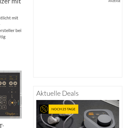
zer mit
ANZEIGE
licht mit
-
rsteller bei
tig
Aktuelle Deals
NOCH 25 TAGE
T: