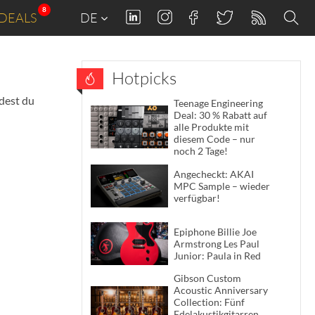
8
DEALS
DE
Hotpicks
ndest du
Teenage Engineering
Deal: 30 % Rabatt auf
alle Produkte mit
diesem Code – nur
noch 2 Tage!
Angecheckt: AKAI
MPC Sample – wieder
verfügbar!
Epiphone Billie Joe
Armstrong Les Paul
Junior: Paula in Red
Gibson Custom
Acoustic Anniversary
Collection: Fünf
Edelakustikgitarren