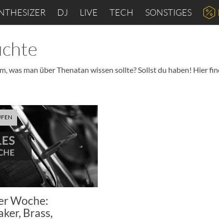
NTHESIZER
DJ
LIVE
TECH
SONSTIGES
üchte
m, was man über Thenatan wissen sollte? Sollst du haben! Hier fi
UFEN
er Woche:
ker, Brass,