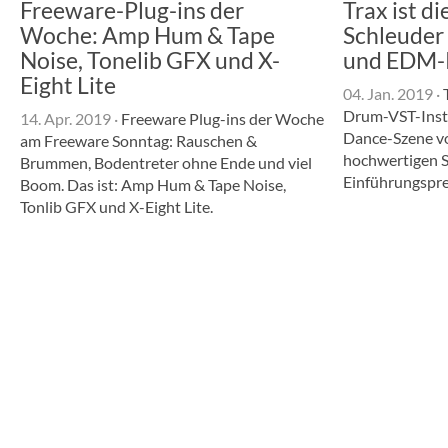
Freeware-Plug-ins der
Trax ist d
Woche: Amp Hum & Tape
Schleuder 
Noise, Tonelib GFX und X-
und EDM-
Eight Lite
04. Jan. 2019
·
T
Drum-VST-Instr
14. Apr. 2019
·
Freeware Plug-ins der Woche
Dance-Szene v
am Freeware Sonntag: Rauschen &
hochwertigen 
Brummen, Bodentreter ohne Ende und viel
Einführungspre
Boom. Das ist: Amp Hum & Tape Noise,
Tonlib GFX und X-Eight Lite.