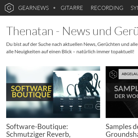
GEARNEWS
GITARRE
RECORDING
SY
Thenatan - News und Ger
Du bist auf der Suche nach aktuellen News, Gerüchten und alle
alle Neuigkeiten auf einen Blick – natürlich immer topaktuell!
ABGELA
Software-Boutique:
Samples d
Schmutziger Reverb,
Groundsha