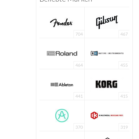
704
467
464
455
441
415
370
319