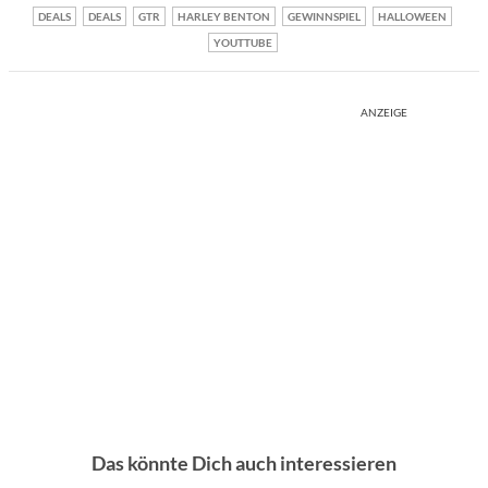
DEALS
DEALS
GTR
HARLEY BENTON
GEWINNSPIEL
HALLOWEEN
YOUTTUBE
ANZEIGE
Das könnte Dich auch interessieren