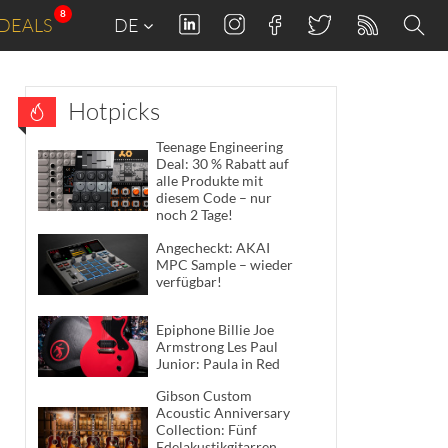
8
DEALS
DE
Hotpicks
Teenage Engineering
Deal: 30 % Rabatt auf
alle Produkte mit
diesem Code – nur
noch 2 Tage!
Angecheckt: AKAI
MPC Sample – wieder
verfügbar!
Epiphone Billie Joe
Armstrong Les Paul
Junior: Paula in Red
Gibson Custom
Acoustic Anniversary
Collection: Fünf
Edelakustikgitarren