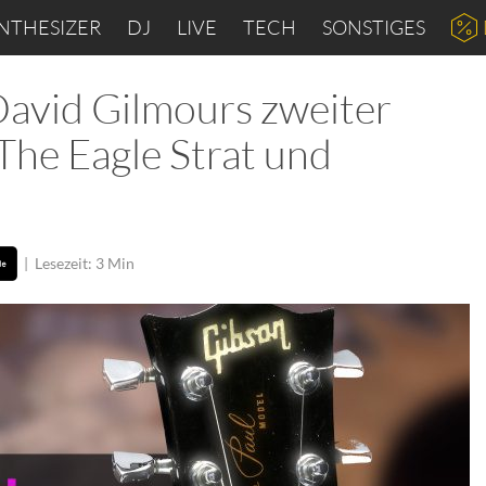
NTHESIZER
DJ
LIVE
TECH
SONSTIGES
David Gilmours zweiter
 The Eagle Strat und
|
Lesezeit: 3 Min