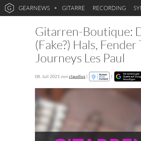
GEARNEWS
GITARRE
RECORDING
SY
Gitarren-Boutique: 
(Fake?) Hals, Fender
Journeys Les Paul
08. Juli 2021
von
claudius
|
|