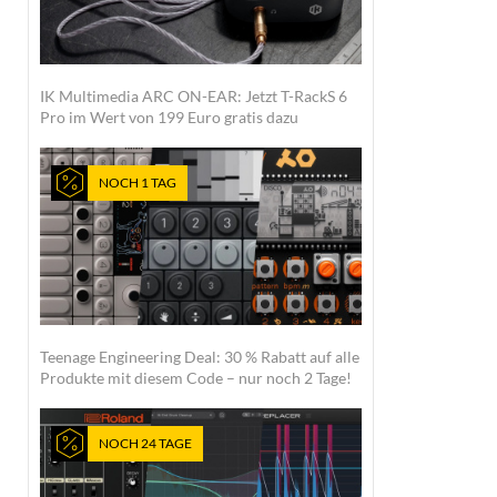
IK Multimedia ARC ON-EAR: Jetzt T-RackS 6
Pro im Wert von 199 Euro gratis dazu
NOCH 1 TAG
Teenage Engineering Deal: 30 % Rabatt auf alle
Produkte mit diesem Code – nur noch 2 Tage!
NOCH 24 TAGE