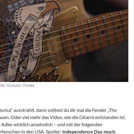
lle: Youtube / Fender
rica“ ausstrahlt, dann solltest du dir mal die Fender „The
uen. Oder viel mehr das Video, wie die Gitarre entstanden ist.
 Adler wirklich ansehnlich – und mit der folgenden
 Menschen in den USA. Spoiler:
Independence Day much
.