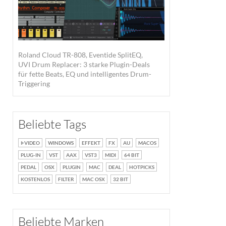
Roland Cloud TR-808, Eventide SplitEQ,
UVI Drum Replacer: 3 starke Plugin-Deals
für fette Beats, EQ und intelligentes Drum-
Triggering
Beliebte Tags
VIDEO
WINDOWS
EFFEKT
FX
AU
MACOS
PLUG-IN
VST
AAX
VST3
MIDI
64 BIT
PEDAL
OSX
PLUGIN
MAC
DEAL
HOTPICKS
KOSTENLOS
FILTER
MAC OSX
32 BIT
Beliebte Marken