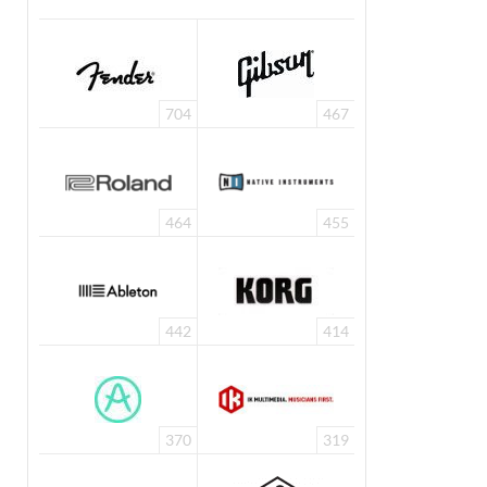
704
467
464
455
442
414
370
319