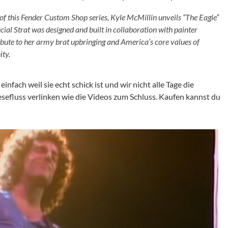
f this Fender Custom Shop series, Kyle McMillin unveils “The Eagle”
pecial Strat was designed and built in collaboration with painter
ibute to her army brat upbringing and America’s core values of
ity.
nfach weil sie echt schick ist und wir nicht alle Tage die
efluss verlinken wie die Videos zum Schluss. Kaufen kannst du