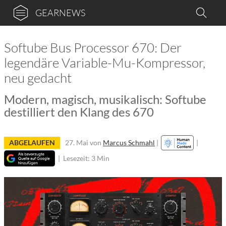
GEARNEWS
Softube Bus Processor 670: Der
legendäre Variable-Mu-Kompressor,
neu gedacht
Modern, magisch, musikalisch: Softube
destilliert den Klang des 670
ABGELAUFEN
27. Mai
von
Marcus Schmahl
|
|
|
Lesezeit: 3 Min