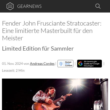
GEARNEWS
Fender John Frusciante Stratocaster:
Eine limitierte Masterbuilt für den
Meister
Limited Edition für Sammler
01. Nov. 2024
von
Andreas Cordes
|
|
|
Lesezeit: 2 Min