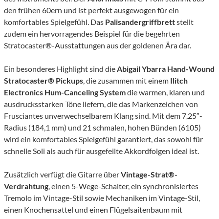
den frühen 60ern und ist perfekt ausgewogen für ein
komfortables Spielgefühl. Das
Palisandergriffbrett
stellt
zudem ein hervorragendes Beispiel für die begehrten
Stratocaster®-Ausstattungen aus der goldenen Ära dar.
Ein besonderes Highlight sind die
Abigail Ybarra Hand-Wound
Stratocaster® Pickups
, die zusammen mit einem
Ilitch
Electronics Hum-Canceling System
die warmen, klaren und
ausdrucksstarken Töne liefern, die das Markenzeichen von
Frusciantes unverwechselbarem Klang sind. Mit dem 7,25″-
Radius (184,1 mm) und 21 schmalen, hohen Bünden (6105)
wird ein komfortables Spielgefühl garantiert, das sowohl für
schnelle Soli als auch für ausgefeilte Akkordfolgen ideal ist.
Zusätzlich verfügt die Gitarre über
Vintage-Strat®-
Verdrahtung
, einen 5-Wege-Schalter, ein synchronisiertes
Tremolo im Vintage-Stil sowie Mechaniken im Vintage-Stil,
einen Knochensattel und einen Flügelsaitenbaum mit