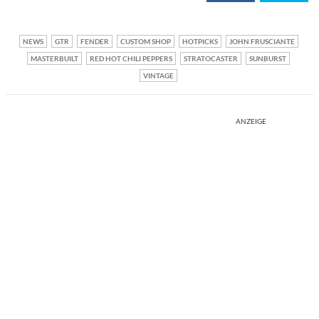
NEWS
GTR
FENDER
CUSTOM SHOP
HOTPICKS
JOHN FRUSCIANTE
MASTERBUILT
RED HOT CHILI PEPPERS
STRATOCASTER
SUNBURST
VINTAGE
ANZEIGE