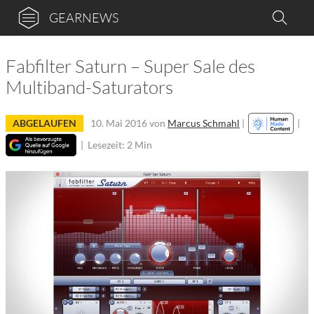
GEARNEWS
Fabfilter Saturn – Super Sale des
Multiband-Saturators
ABGELAUFEN
10. Mai 2016
von
Marcus Schmahl
|
|
|
Lesezeit: 2 Min