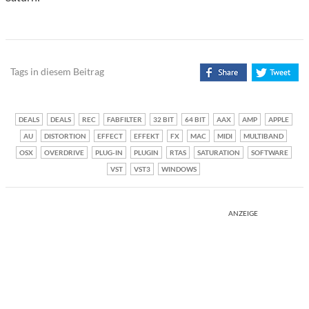
Tags in diesem Beitrag
DEALS
DEALS
REC
FABFILTER
32 BIT
64 BIT
AAX
AMP
APPLE
AU
DISTORTION
EFFECT
EFFEKT
FX
MAC
MIDI
MULTIBAND
OSX
OVERDRIVE
PLUG-IN
PLUGIN
RTAS
SATURATION
SOFTWARE
VST
VST3
WINDOWS
ANZEIGE