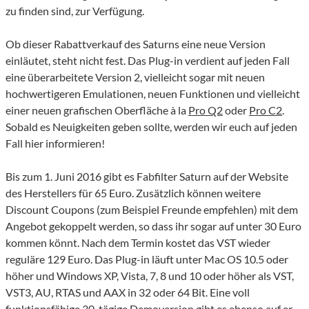
zu finden sind, zur Verfügung.
Ob dieser Rabattverkauf des Saturns eine neue Version
einläutet, steht nicht fest. Das Plug-in verdient auf jeden Fall
eine überarbeitete Version 2, vielleicht sogar mit neuen
hochwertigeren Emulationen, neuen Funktionen und vielleicht
einer neuen grafischen Oberfläche à la
Pro Q2
oder
Pro C2
.
Sobald es Neuigkeiten geben sollte, werden wir euch auf jeden
Fall hier informieren!
Bis zum 1. Juni 2016 gibt es Fabfilter Saturn auf der Website
des Herstellers für 65 Euro. Zusätzlich können weitere
Discount Coupons (zum Beispiel Freunde empfehlen) mit dem
Angebot gekoppelt werden, so dass ihr sogar auf unter 30 Euro
kommen könnt. Nach dem Termin kostet das VST wieder
reguläre 129 Euro. Das Plug-in läuft unter Mac OS 10.5 oder
höher und Windows XP, Vista, 7, 8 und 10 oder höher als VST,
VST3, AU, RTAS und AAX in 32 oder 64 Bit. Eine voll
funktionsfähige 30-tägige Demoversion gibt es ebenso auf er