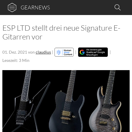
GEARNEWS
ESP LTD stellt drei neue Signature E-
Gitarren vor
01. Dez. 2021
von
claudius
|
|
|
Lesezeit: 3 Min