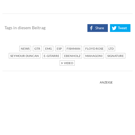
Tags in diesem Beitrag
NEWS
GTR
EMG
ESP
FISHMAN
FLOYD ROSE
LTD
SEYMOUR DUNCAN
E-GITARRE
EBENHOLZ
MAHAGONI
SIGNATURE
VIDEO
ANZEIGE