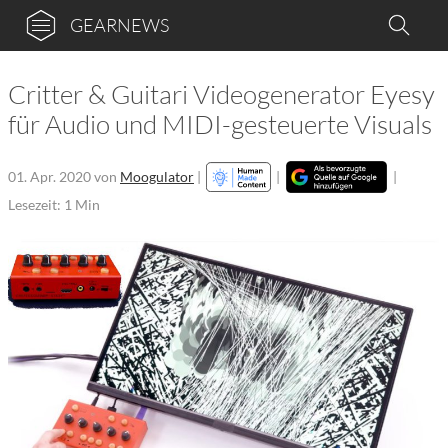
GEARNEWS
Critter & Guitari Videogenerator Eyesy
für Audio und MIDI-gesteuerte Visuals
01. Apr. 2020
von
Moogulator
|
|
|
Lesezeit: 1 Min