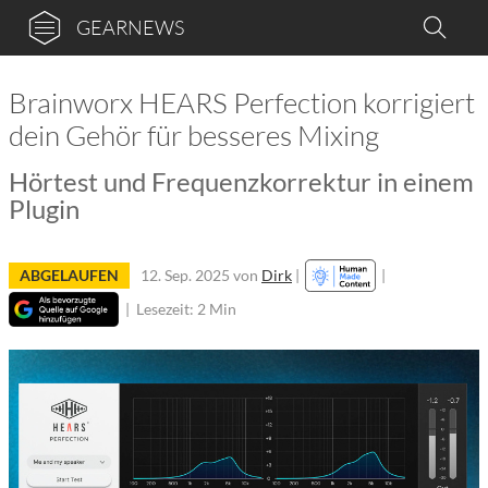
GEARNEWS
Brainworx HEARS Perfection korrigiert
dein Gehör für besseres Mixing
Hörtest und Frequenzkorrektur in einem
Plugin
ABGELAUFEN
12. Sep. 2025
von
Dirk
|
|
|
Lesezeit: 2 Min