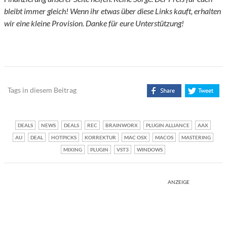
bleibt immer gleich! Wenn ihr etwas über diese Links kauft, erhalten
wir eine kleine Provision. Danke für eure Unterstützung!
Tags in diesem Beitrag
DEALS
NEWS
DEALS
REC
BRAINWORX
PLUGIN ALLIANCE
AAX
AU
DEAL
HOTPICKS
KORREKTUR
MAC OSX
MACOS
MASTERING
MIXING
PLUGIN
VST3
WINDOWS
ANZEIGE