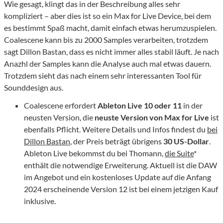
Wie gesagt, klingt das in der Beschreibung alles sehr
kompliziert – aber dies ist so ein Max for Live Device, bei dem
es bestimmt Spaß macht, damit einfach etwas herumzuspielen.
Coalescene kann bis zu 2000 Samples verarbeiten, trotzdem
sagt Dillon Bastan, dass es nicht immer alles stabil läuft. Je nach
Anazhl der Samples kann die Analyse auch mal etwas dauern.
Trotzdem sieht das nach einem sehr interessanten Tool für
Sounddesign aus.
Coalescene erfordert
Ableton Live 10 oder 11
in der
neusten Version, die
neuste Version von Max for Live
ist
ebenfalls Pflicht. Weitere Details und Infos findest du
bei
Dillon Bastan
, der Preis beträgt übrigens
30 US-Dollar
.
Ableton Live bekommst du bei Thomann,
die Suite
*
enthält die notwendige Erweiterung. Aktuell ist die DAW
im Angebot und ein kostenloses Update auf die Anfang
2024 erscheinende Version 12 ist bei einem jetzigen Kauf
inklusive.