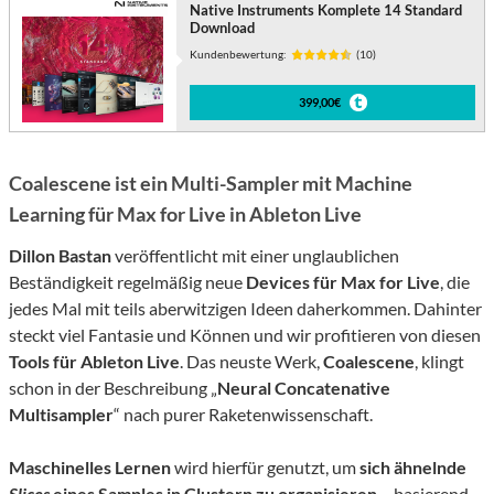
Native Instruments Komplete 14 Standard
Download
Kundenbewertung:
(10)
399,00€
Coalescene ist ein Multi-Sampler mit Machine
Learning für Max for Live in Ableton Live
Dillon Bastan
veröffentlicht mit einer unglaublichen
Beständigkeit regelmäßig neue
Devices für Max for Live
, die
jedes Mal mit teils aberwitzigen Ideen daherkommen. Dahinter
steckt viel Fantasie und Können und wir profitieren von diesen
Tools für Ableton Live
. Das neuste Werk,
Coalescene
, klingt
schon in der Beschreibung „
Neural Concatenative
Multi
s
ampler
“ nach purer Raketenwissenschaft.
Maschinelles Lernen
wird hierfür genutzt, um
sich ähnelnde
Slices
eines Samples in Clustern zu organisieren
– basierend