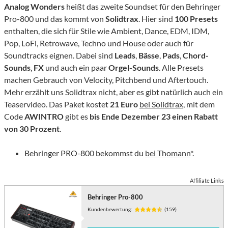
Analog Wonders
heißt das zweite Soundset für den Behringer
Pro-800 und das kommt von
Solidtrax
. Hier sind
100 Presets
enthalten, die sich für Stile wie Ambient, Dance, EDM, IDM,
Pop, LoFi, Retrowave, Techno und House oder auch für
Soundtracks eignen. Dabei sind
Leads
,
Bässe
,
Pads
,
Chord-
Sounds
,
FX
und auch ein paar
Orgel-Sounds
. Alle Presets
machen Gebrauch von Velocity, Pitchbend und Aftertouch.
Mehr erzählt uns Solidtrax nicht, aber es gibt natürlich auch ein
Teaservideo. Das Paket kostet
21 Euro
bei Solidtrax
, mit dem
Code
AWINTRO
gibt es
bis Ende Dezember 23 einen Rabatt
von 30 Prozent
.
Behringer PRO-800 bekommst du
bei Thomann
*.
Affiliate Links
Behringer Pro-800
Kundenbewertung:
(159)