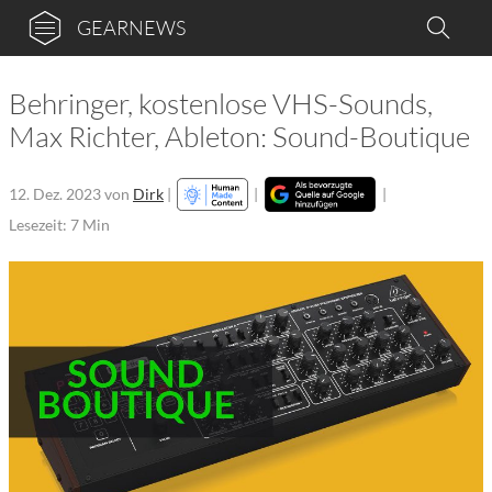
GEARNEWS
Behringer, kostenlose VHS-Sounds,
Max Richter, Ableton: Sound-Boutique
12. Dez. 2023
von
Dirk
|
|
|
Lesezeit: 7 Min