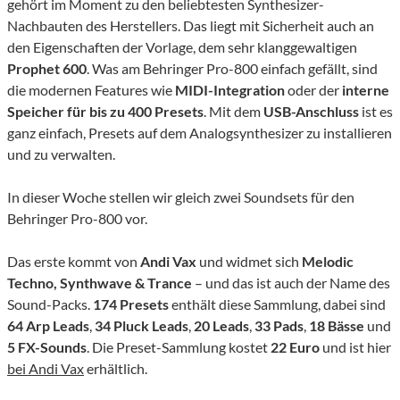
gehört im Moment zu den beliebtesten Synthesizer-
Nachbauten des Herstellers. Das liegt mit Sicherheit auch an
den Eigenschaften der Vorlage, dem sehr klanggewaltigen
Prophet 600
. Was am Behringer Pro-800 einfach gefällt, sind
die modernen Features wie
MIDI-Integration
oder der
interne
Speicher für bis zu 400 Presets
. Mit dem
USB-Anschluss
ist es
ganz einfach, Presets auf dem Analogsynthesizer zu installieren
und zu verwalten.
In dieser Woche stellen wir gleich zwei Soundsets für den
Behringer Pro-800 vor.
Das erste kommt von
Andi Vax
und widmet sich
Melodic
Techno, Synthwave & Trance
– und das ist auch der Name des
Sound-Packs.
174 Presets
enthält diese Sammlung, dabei sind
64 Arp Leads
,
34 Pluck Leads
,
20 Leads
,
33 Pads
,
18 Bässe
und
5 FX-Sounds
. Die Preset-Sammlung kostet
22 Euro
und ist hier
bei Andi Vax
erhältlich.