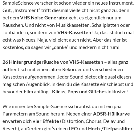
SampleScience verschenkt schon wieder ein neues Instrument.
Gut, „Instrument“ trifft diesmal vielleicht nicht ganz zu, denn
bei dem
VHS Noise Generator
geht es eigentlich nur um
Rauschen. Und nicht von Musikkassetten, Schallplatten oder
Tonbändern, sondern von
VHS-Kassetten
! Ja, das ist doch mal
echt was Neues. Naja, vielleicht auch nicht. Aber das hier ist
kostenlos, da sagen wir „danke“ und meckern nicht rum!
26 Hintergrundgeräusche von VHS-Kassetten
– alles ganz
authentisch mit einem alten Rekorder und verschiedenen
Kassetten aufgenommen. Jeder Sound bietet dir quasi diesen
magischen Augenblick, in dem du die Kassette einschiebst und
bevor der Film anfängt.
Klicks, Pops und Glitches
inklusive!
Wie immer bei Sample-Science sschraubst du mit ein paar
Parametern am Sound herum. Neben einer
ADSR-Hüllkurve
erwarten dich
vier Effekte
(Distortion, Chorus, Delay und
Reverb), außerdem gibt‘s einen
LFO
und
Hoch-/Tiefpassfilter
.