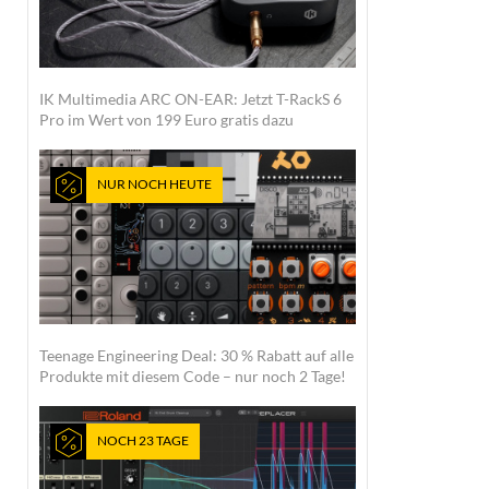
IK Multimedia ARC ON-EAR: Jetzt T-RackS 6
Pro im Wert von 199 Euro gratis dazu
NUR NOCH HEUTE
Teenage Engineering Deal: 30 % Rabatt auf alle
Produkte mit diesem Code – nur noch 2 Tage!
NOCH 23 TAGE