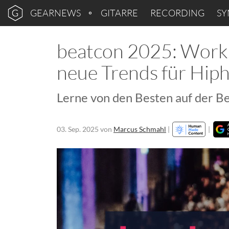
GEARNEWS
GITARRE
RECORDING
SY
beatcon 2025: Works
neue Trends für Hip
Lerne von den Besten auf der Be
03. Sep. 2025
von
Marcus Schmahl
|
|