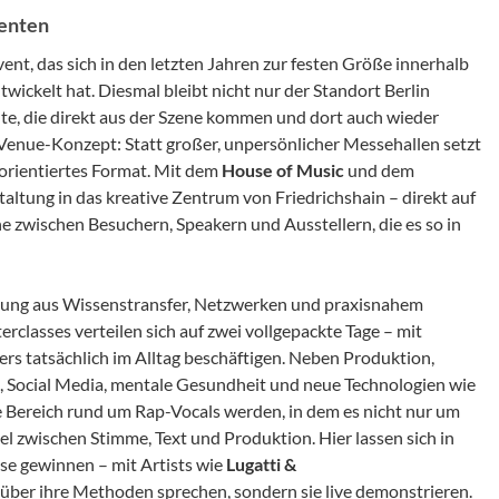
zenten
vent, das sich in den letzten Jahren zur festen Größe innerhalb
ckelt hat. Diesmal bleibt nicht nur der Standort Berlin
lte, die direkt aus der Szene kommen und dort auch wieder
 Venue-Konzept: Statt großer, unpersönlicher Messehallen setzt
sorientiertes Format. Mit dem
House of Music
und dem
taltung in das kreative Zentrum von Friedrichshain – direkt auf
zwischen Besuchern, Speakern und Ausstellern, die es so in
hung aus Wissenstransfer, Netzwerken und praxisnahem
lasses verteilen sich auf zwei vollgepackte Tage – mit
s tatsächlich im Alltag beschäftigen. Neben Produktion,
, Social Media, mentale Gesundheit und neue Technologien wie
 Bereich rund um Rap-Vocals werden, in dem es nicht nur um
 zwischen Stimme, Text und Produktion. Hier lassen sich in
sse gewinnen – mit Artists wie
Lugatti &
ß über ihre Methoden sprechen, sondern sie live demonstrieren.