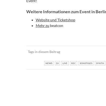
Event!
Weitere Informationen zum Event in Berli
Website und Ticketshop
Mehr zu
beatcon
Tags in diesem Beitrag
NEWS
DJ
LIVE
REC
SONSTIGES
SYNTH