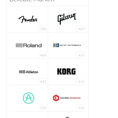
704
467
464
455
442
415
370
319