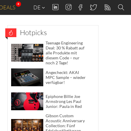
8
DEALS
DE
Hotpicks
Teenage Engineering
Deal: 30 % Rabatt auf
alle Produkte mit
diesem Code – nur
noch 2 Tage!
Angecheckt: AKAI
MPC Sample – wieder
verfügbar!
Epiphone Billie Joe
Armstrong Les Paul
Junior: Paula in Red
Gibson Custom
Acoustic Anniversary
Collection: Fünf
Edelakustikgitarren