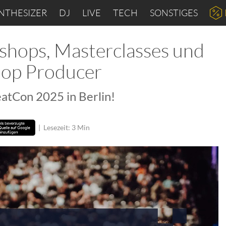
NTHESIZER
DJ
LIVE
TECH
SONSTIGES
hops, Masterclasses und
hop Producer
atCon 2025 in Berlin!
|
Lesezeit: 3 Min