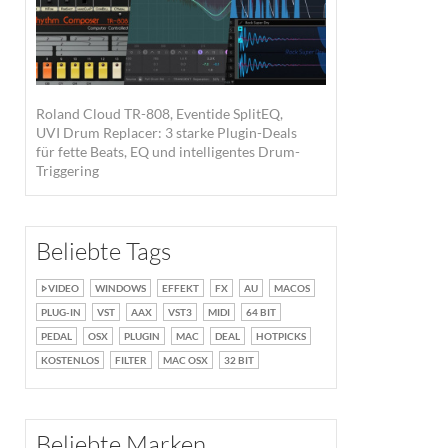
Roland Cloud TR-808, Eventide SplitEQ,
UVI Drum Replacer: 3 starke Plugin-Deals
für fette Beats, EQ und intelligentes Drum-
Triggering
Beliebte Tags
VIDEO
WINDOWS
EFFEKT
FX
AU
MACOS
PLUG-IN
VST
AAX
VST3
MIDI
64 BIT
PEDAL
OSX
PLUGIN
MAC
DEAL
HOTPICKS
KOSTENLOS
FILTER
MAC OSX
32 BIT
Beliebte Marken