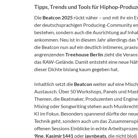
Tipps, Trends und Tools für Hiphop-Produ
Die
Beatcon 2025
rückt näher – und mit ihr ein E
der deutschsprachigen Producing-Community entwi
bestehen, sondern auch die Ausrichtung auf Inha
ankommen. Neu ist in diesem Jahr allerdings das
die Beatcon nun auf ein deutlich intimeres, praxi
angrenzenden
Treehouse Berlin
zieht die Verans
das RAW-Gelände. Damit entsteht eine neue Nähe 
dieser Dichte bislang kaum gegeben hat.
Inhaltlich setzt die
Beatcon
weiter auf eine Misc
Austausch. Über 50 Workshops, Panels und Masterc
Themen, die Beatmaker, Produzenten und Engineer
Mixing oder Songwriting stehen auch Musikrecht
KI im Fokus. Besonders spannend dürfte der neue
Technik geht, sondern auch um das Zusammenspiel
offenen Sessions Einblicke in echte Arbeitsproze
9ine
,
Kasimir1441
oder
jaynbeats
, die nicht blo