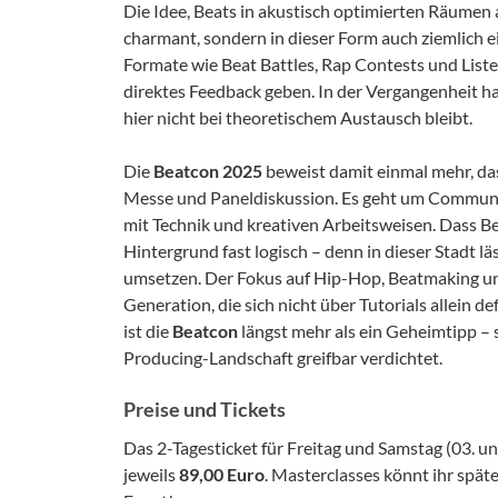
Die Idee, Beats in akustisch optimierten Räumen 
charmant, sondern in dieser Form auch ziemlich e
Formate wie Beat Battles, Rap Contests und List
direktes Feedback geben. In der Vergangenheit ha
hier nicht bei theoretischem Austausch bleibt.
Die
Beatcon 2025
beweist damit einmal mehr, da
Messe und Paneldiskussion. Es geht um Communi
mit Technik und kreativen Arbeitsweisen. Dass Ber
Hintergrund fast logisch – denn in dieser Stadt l
umsetzen. Der Fokus auf Hip-Hop, Beatmaking un
Generation, die sich nicht über Tutorials allein 
ist die
Beatcon
längst mehr als ein Geheimtipp – s
Producing-Landschaft greifbar verdichtet.
Preise und Tickets
Das 2-Tagesticket für Freitag und Samstag (03. u
jeweils
89,00 Euro
. Masterclasses könnt ihr spät