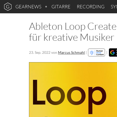
GEARNEWS
GITARRE
RECORDING
SY
Ableton Loop Create
für kreative Musiker
23. Sep. 2022
von
Marcus Schmahl
|
|