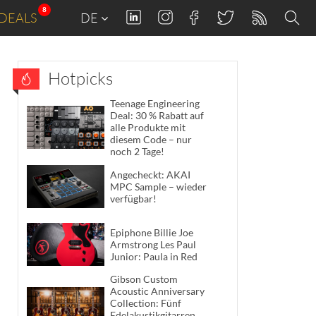
8
DEALS
DE
Hotpicks
Teenage Engineering
Deal: 30 % Rabatt auf
alle Produkte mit
diesem Code – nur
noch 2 Tage!
Angecheckt: AKAI
MPC Sample – wieder
verfügbar!
Epiphone Billie Joe
Armstrong Les Paul
Junior: Paula in Red
Gibson Custom
Acoustic Anniversary
Collection: Fünf
Edelakustikgitarren