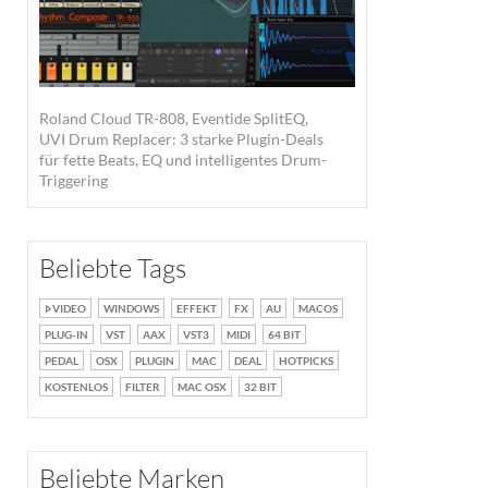
Roland Cloud TR-808, Eventide SplitEQ,
UVI Drum Replacer: 3 starke Plugin-Deals
für fette Beats, EQ und intelligentes Drum-
Triggering
Beliebte Tags
VIDEO
WINDOWS
EFFEKT
FX
AU
MACOS
PLUG-IN
VST
AAX
VST3
MIDI
64 BIT
PEDAL
OSX
PLUGIN
MAC
DEAL
HOTPICKS
KOSTENLOS
FILTER
MAC OSX
32 BIT
Beliebte Marken