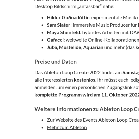
Desktop Bildschirm „anfassbar“ nahe:
Hildur Guðnadóttir
: experimentale Musik
Sam Slater
: Immersive Music Producer für
Maya Shenfeld
: hybrides Arbeiten mit DA
Gafacci
: weltweite Online-Kollaboratione
Juba
,
Mustelide
,
Aquarian
und mehr (das k
Preise und Daten
Das Ableton Loop Create 2022 findet am
Samstag
alle Interessierten
kostenlos
. Ihr müsst euch led
anmelden, um einen persönlichen Zugangslink so
komplette Programm wird am 11. Oktober 202
Weitere Informationen zu Ableton Loop C
Zur Website des Events Ableton Loop Crea
Mehr zum Ableton