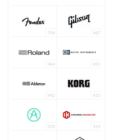
704
467
464
455
442
415
370
319