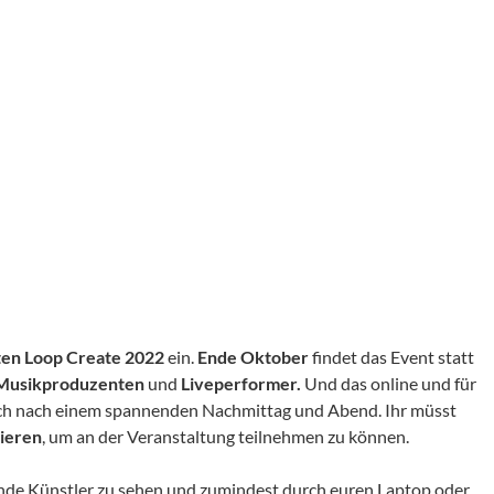
ten Loop Create 2022
ein.
Ende Oktober
findet das Event statt
 Musikproduzenten
und
Liveperformer.
Und das online und für
och nach einem spannenden Nachmittag und Abend. Ihr müsst
rieren
, um an der Veranstaltung teilnehmen zu können.
ende Künstler zu sehen und zumindest durch euren Laptop oder