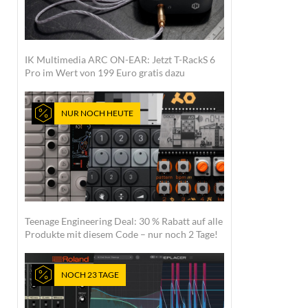
IK Multimedia ARC ON-EAR: Jetzt T-RackS 6
Pro im Wert von 199 Euro gratis dazu
NUR NOCH HEUTE
Teenage Engineering Deal: 30 % Rabatt auf alle
Produkte mit diesem Code – nur noch 2 Tage!
NOCH 23 TAGE