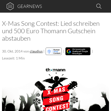
GEARNEWS
X-Mas Song Contest: Lied schreiben
und 500 Euro Thomann Gutschein
abstauben
30. Okt. 2014
von
claudius
|
|
|
Lesezeit: 1 Min