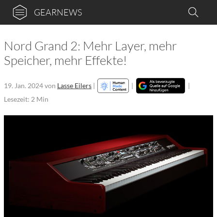
GEARNEWS
Nord Grand 2: Mehr Layer, mehr
Speicher, mehr Effekte!
19. Jan. 2024
von
Lasse Eilers
|
|
|
Lesezeit: 2 Min