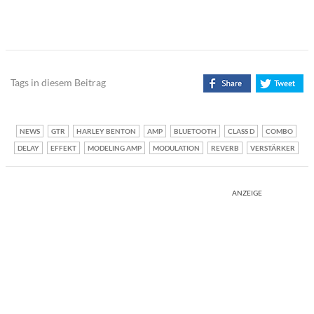
Tags in diesem Beitrag
NEWS
GTR
HARLEY BENTON
AMP
BLUETOOTH
CLASS D
COMBO
DELAY
EFFEKT
MODELING AMP
MODULATION
REVERB
VERSTÄRKER
ANZEIGE