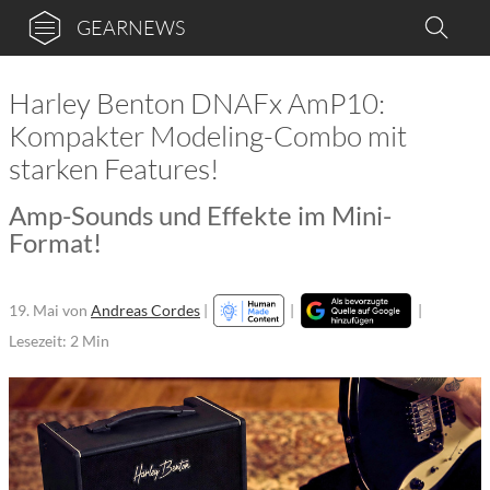
GEARNEWS
Harley Benton DNAFx AmP10:
Kompakter Modeling-Combo mit
starken Features!
Amp-Sounds und Effekte im Mini-
Format!
19. Mai
von
Andreas Cordes
|
|
|
Lesezeit: 2 Min